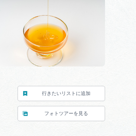
体験予約サイト「ＶＩＳＩＴ
岐阜県」
ア観光キャン
岐阜県まるごと観光エリアガ
イド
タベース
業者の皆様へ
フォトライブラリー
行きたいリストに追加
ラリー
お問い合わせ
フォトツアーを見る
広告掲載
サイトポリシー