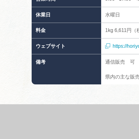
休業日
水曜日
料金
1kg 6,6
ウェブサイト
https://hori
備考
通信販売 可
県内の主な販