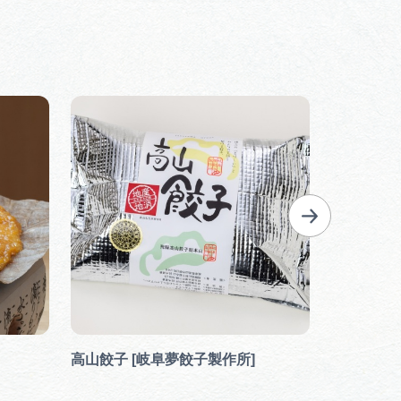
高山餃子 [岐阜夢餃子製作所]
半布ヶ丘