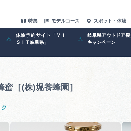
特集
モデルコース
スポット・体験
体験予約サイト「ＶＩ
岐阜県アウトドア観
ＳＩＴ岐阜県」
キャンペーン
特集
スポット・体験
グルメ
蜂蜜［(株)堀養蜂園］
アクセス
コク
ぎふ旅レポータ