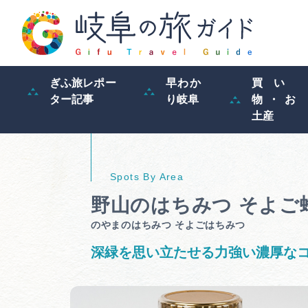
ぎふ旅レポー
早わか
買い
ター記事
り岐阜
物・お
土産
野山のはちみつ そよご
のやまのはちみつ そよごはちみつ
深緑を思い立たせる力強い濃厚な