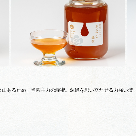
買い物・お土産
岐阜県アウトド
ペーン
岐阜県観光デー
旅行会社・観光事
沢山あるため、当園主力の蜂蜜。深緑を思い立たせる力強い濃
動画ライブ
運営組織