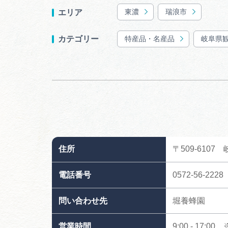
東濃
瑞浪市
エリア
特産品・名産品
岐阜県
カテゴリー
住所
〒509-610
電話番号
0572-56-2228
問い合わせ先
堀養蜂園
営業時間
9:00 - 17:00 