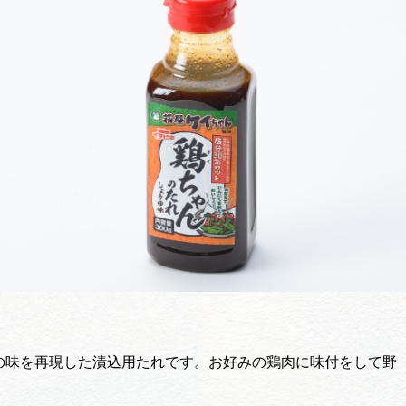
買い物・お土産
岐阜県まるごと
イド
旅行会社・観光事
動画ライブ
運営組織
の味を再現した漬込用たれです。お好みの鶏肉に味付をして野