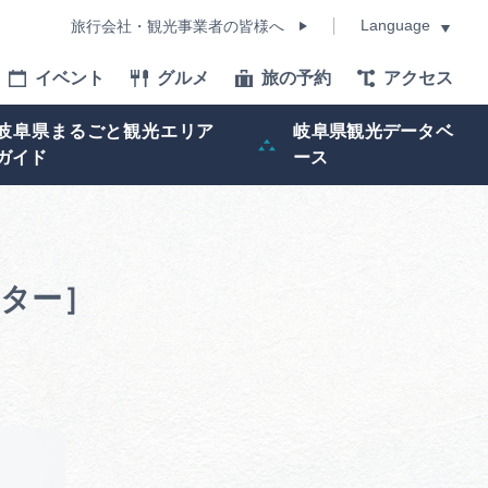
Language
旅行会社・観光事業者の皆様へ
イベント
グルメ
旅の予約
アクセス
Language
岐阜県まるごと観光エリア
岐阜県観光データベ
ガイド
ース
モデルコース
イベント
センター］
旅の予約
ー記事
早わかり岐阜