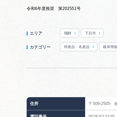
令和6年度推奨 第202551号
飛騨
下呂市
エリア
特産品・名産品
岐阜県
カテゴリー
住所
〒509-2505
電話番号
0576-52-2135