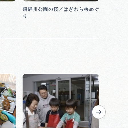
飛騨川公園の桜／はぎわら桜めぐ
宮谷の桜
り