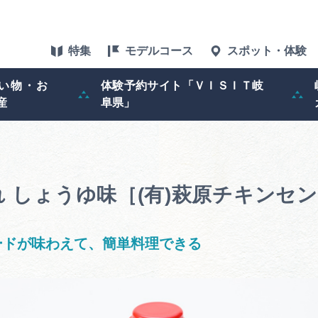
特集
モデルコース
スポット・体験
い物・お
体験予約サイト「ＶＩＳＩＴ岐
産
阜県」
特集
スポット・体験
 しょうゆ味［(有)萩原チキン
グルメ
アクセス
ードが味わえて、簡単料理できる
ぎふ旅レポータ