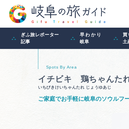
ぎふ旅レポーター
早わかり
買
記事
岐阜
土
イチビキ 鶏ちゃんたれ
いちびきけいちゃんたれ じょうゆあじ
ご家庭でお手軽に岐阜のソウルフ