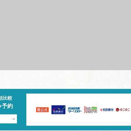
括比較
+予約