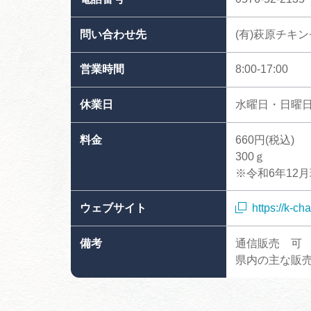
問い合わせ先
(有)萩原チキ
営業時間
8:00-17:00
休業日
水曜日・日曜
料金
660円(税込)
300ｇ
※令和6年12
ウェブサイト
https://k-cha
備考
通信販売 可
県内の主な販