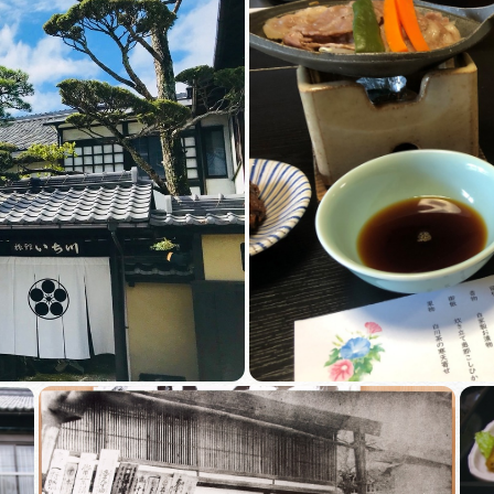
買い物・お土産
岐阜県アウトド
ペーン
岐阜県観光デー
旅行会社・観光事
動画ライブ
運営組織