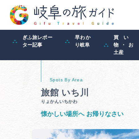
ぎふ旅レポー
早わか
買い
ター記事
り岐阜
物・お
土産
旅館 いち川
りょかんいちかわ
懐かしい場所へ お帰りなさい