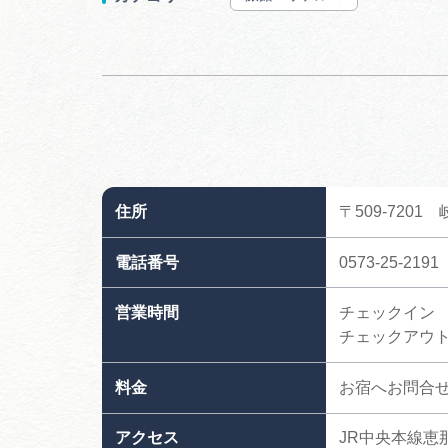
住所
〒509-7201
電話番号
0573-25-2191
営業時間
チェックイン 
チェックアウト 
料金
お宿へお問合
アクセス
JR中央本線恵