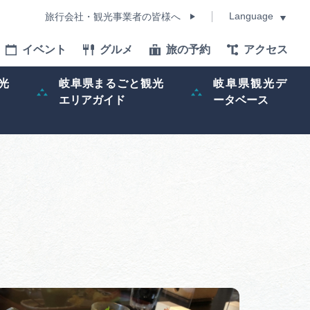
Language
旅行会社・観光事業者の皆様へ
イベント
グルメ
旅の予約
アクセス
Language
光
岐阜県まるごと観光
岐阜県観光デ
エリアガイド
ータベース
モデルコース
イベント
旅の予約
ー記事
早わかり岐阜