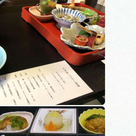
体験予約サイト「ＶＩＳＩＴ
岐阜県」
ア観光キャン
岐阜県まるごと観光エリアガ
イド
タベース
業者の皆様へ
フォトライブラリー
ラリー
お問い合わせ
広告掲載
サイトポリシー