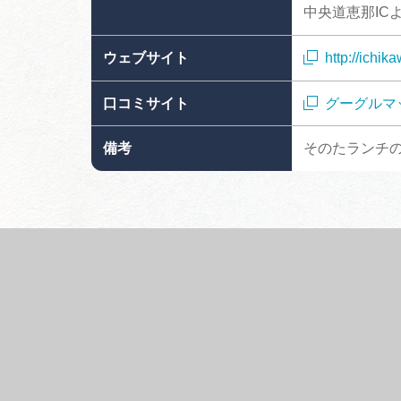
中央道恵那IC
ウェブサイト
http://ichik
口コミサイト
グーグルマ
備考
そのたランチ