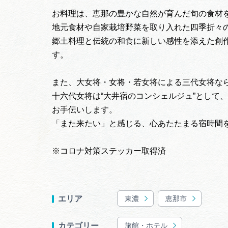
お料理は、恵那の豊かな自然が育んだ旬の食材
地元食材や自家栽培野菜を取り入れた四季折々
郷土料理と伝統の和食に新しい感性を添えた創
す。
また、大女将・女将・若女将による三代女将な
十六代女将は“大井宿のコンシェルジュ”として
お手伝いします。
「また来たい」と感じる、心あたたまる宿時間
※コロナ対策ステッカー取得済
東濃
恵那市
エリア
旅館・ホテル
カテゴリー