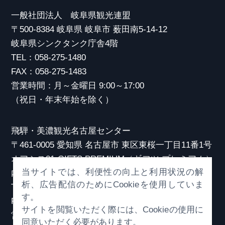
一般社団法人 岐阜県観光連盟
〒500-8384 岐阜県 岐阜市 薮田南5-14-12
岐阜県シンクタンク庁舎4階
TEL：058-275-1480
FAX：058-275-1483
営業時間：月～金曜日 9:00～17:00
（祝日・年末年始を除く）
飛騨・美濃観光名古屋センター
〒461-0005 愛知県 名古屋市 東区東桜一丁目11番1号
オアシス21 GIFTS PREMIUM（ギフツ プレミアム）
当サイトでは、利便性の向上と利用状況の解
内
析、広告配信のためにCookieを使用していま
TEL：052-253-6185
す。
FAX：052-253-6186
サイトを閲覧いただく際には、Cookieの使用に
営業時間：10:00～21:00
同意いただく必要があります。