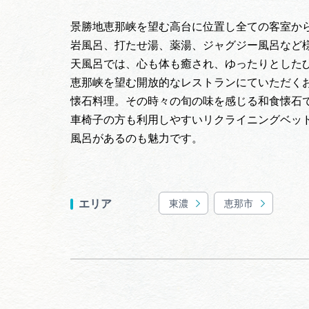
景勝地恵那峡を望む高台に位置し全ての客室か
岩風呂、打たせ湯、薬湯、ジャグジー風呂など
天風呂では、心も体も癒され、ゆったりとした
恵那峡を望む開放的なレストランにていただく
懐石料理。その時々の旬の味を感じる和食懐石
車椅子の方も利用しやすいリクライニングベッ
風呂があるのも魅力です。
東濃
恵那市
エリア