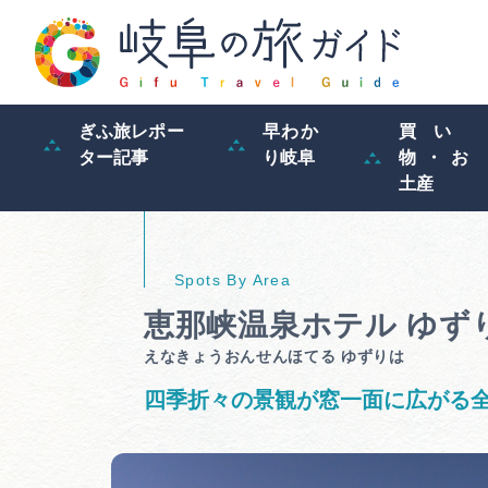
ぎふ旅レポー
早わか
買い
ター記事
り岐阜
物・お
土産
恵那峡温泉ホテル ゆず
えなきょうおんせんほてる ゆずりは
四季折々の景観が窓一面に広がる