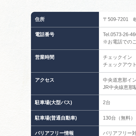
住所
〒509-720
電話番号
Tel.0573-26-4
※お電話でのご予約
営業時間
チェックイン 1
チェックアウト 
アクセス
中央道恵那イン
JR中央線恵那
駐車場(大型バス)
2台
駐車場(普通自動車)
130台（無料）
バリアフリー情報
バリアフリー