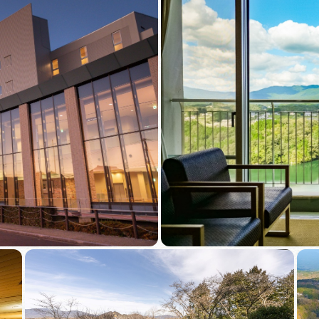
買い物・お土産
岐阜県アウトド
ペーン
岐阜県観光デー
旅行会社・観光事
動画ライブ
運営組織