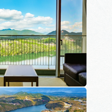
体験予約サイト「ＶＩＳＩＴ
岐阜県」
ア観光キャン
岐阜県まるごと観光エリアガ
イド
タベース
業者の皆様へ
フォトライブラリー
ラリー
お問い合わせ
広告掲載
サイトポリシー