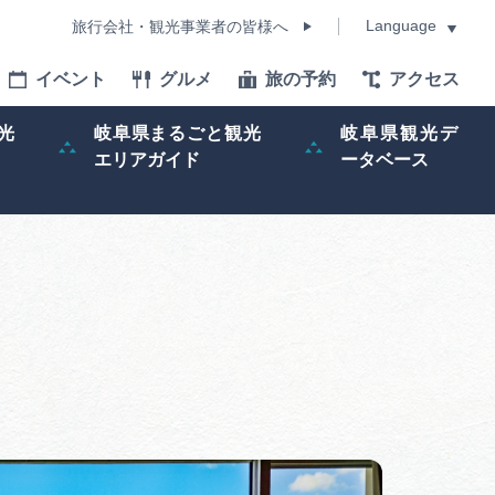
Language
旅行会社・観光事業者の皆様へ
イベント
グルメ
旅の予約
アクセス
Language
光
岐阜県まるごと観光
岐阜県観光デ
エリアガイド
ータベース
モデルコース
イベント
旅の予約
ー記事
早わかり岐阜