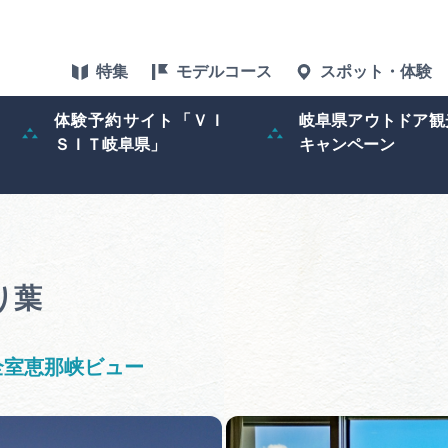
特集
モデルコース
スポット・体験
体験予約サイト「ＶＩ
岐阜県アウトドア観
ＳＩＴ岐阜県」
キャンペーン
特集
スポット・体験
グルメ
り葉
アクセス
全室恵那峡ビュー
ぎふ旅レポータ