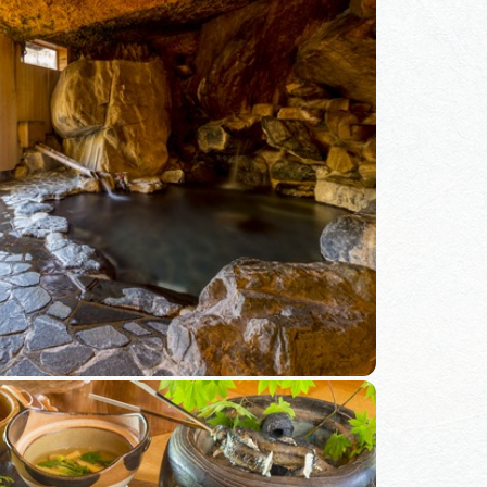
体験予約サイト「ＶＩＳＩＴ
岐阜県」
ア観光キャン
岐阜県まるごと観光エリアガ
イド
タベース
業者の皆様へ
フォトライブラリー
ラリー
お問い合わせ
広告掲載
サイトポリシー