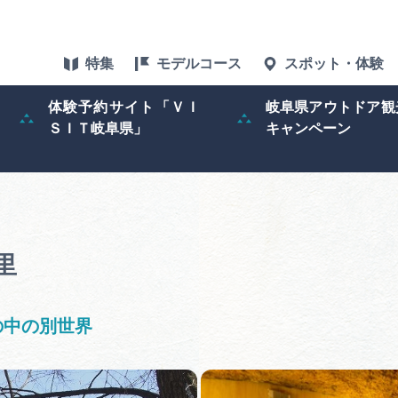
特集
モデルコース
スポット・体験
体験予約サイト「ＶＩ
岐阜県アウトドア観
ＳＩＴ岐阜県」
キャンペーン
特集
スポット・体験
グルメ
里
アクセス
の中の別世界
ぎふ旅レポータ