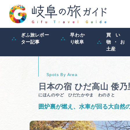
ぎふ旅レポー
早わか
買い
ター記事
り岐阜
物・お
土産
日本の宿 ひだ高山 倭乃
にほんのやど ひだたかやま わのさと
囲炉裏が燃え、水車が回る大自然