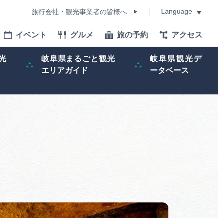
Language
旅行会社・観光事業者の皆様へ
イベント
グルメ
旅の予約
アクセス
Language
光
岐阜県まるごと観光
岐阜県観光デ
エリアガイド
ータベース
モデルコース
イベント
旅の予約
ー記事
早わかり岐阜