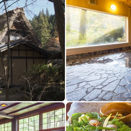
買い物・お土産
岐阜県アウトド
ペーン
岐阜県観光デー
旅行会社・観光事
動画ライブ
運営組織