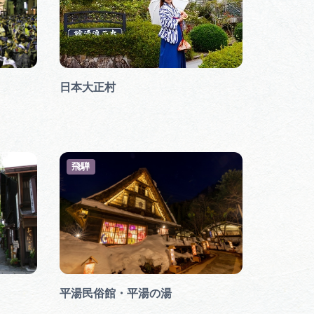
行きたいリストを見る
日本大正村
飛騨
平湯民俗館・平湯の湯