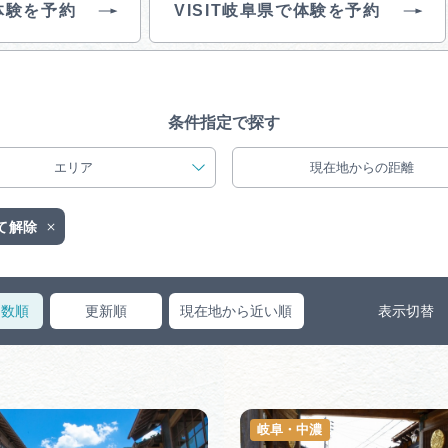
体験を予約
VISIT岐阜県で体験を予約
買い物・お土産
岐阜県アウトド
ペーン
条件指定で探す
岐阜県観光デー
エリア
現在地からの距離
て解除
旅行会社・観光事
ス数順
更新順
現在地から近い順
表示切替
動画ライブ
岐阜・中濃
運営組織