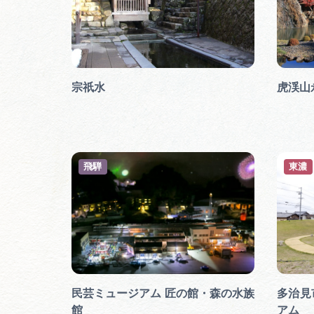
宗祇水
虎渓山
飛騨
東濃
民芸ミュージアム 匠の館・森の水族
多治見
館
アム