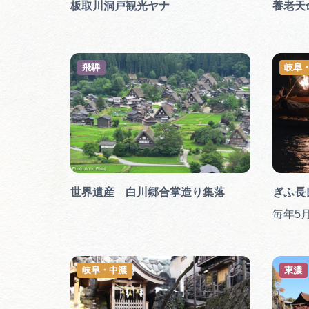
板取川洞戸観光ヤナ
養老天
飛騨
岐阜
世界遺産 白川郷合掌造り集落
ぎふ長
毎年5月
岐阜・中濃
東濃