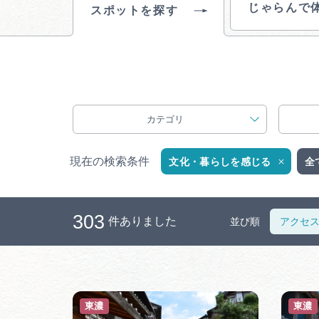
じゃらんで
スポットを探す
カテゴリ
現在の検索条件
文化・暮らしを感じる
全
303
件ありました
並び順
アクセ
東濃
東濃