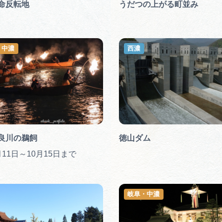
命反転地
うだつの上がる町並み
・中濃
西濃
良川の鵜飼
徳山ダム
11日～10月15日まで
岐阜・中濃