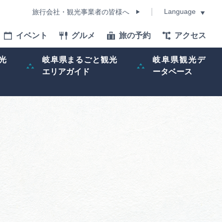
Language
旅行会社・観光事業者の皆様へ
イベント
グルメ
旅の予約
アクセス
Language
光
岐阜県まるごと観光
岐阜県観光デ
エリアガイド
ータベース
モデルコース
イベント
旅の予約
ー記事
早わかり岐阜