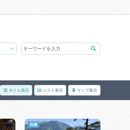
体験予約サイト「ＶＩＳＩＴ
岐阜県」
ア観光キャン
岐阜県まるごと観光エリアガ
イド
タベース
業者の皆様へ
フォトライブラリー
タイル表示
リスト表示
マップ表示
ラリー
お問い合わせ
西濃
広告掲載
サイトポリシー