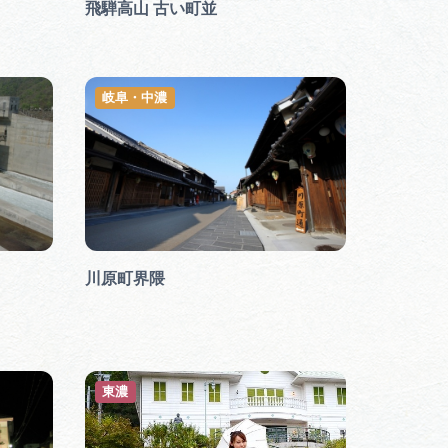
飛騨高山 古い町並
岐阜・中濃
川原町界隈
東濃