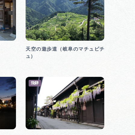
天空の遊歩道（岐阜のマチュピチ
ュ）
飛騨