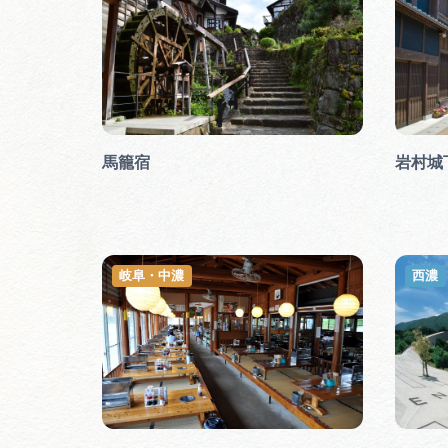
馬籠宿
岩村城
岐阜・中濃
西濃