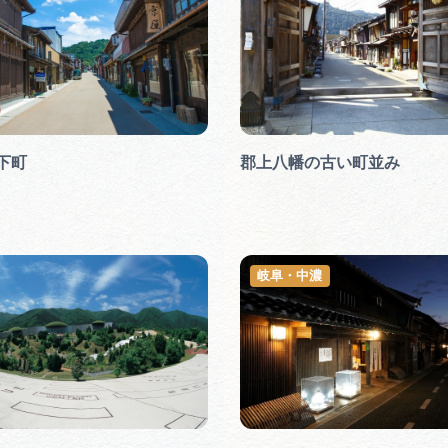
下町
郡上八幡の古い町並み
岐阜・中濃