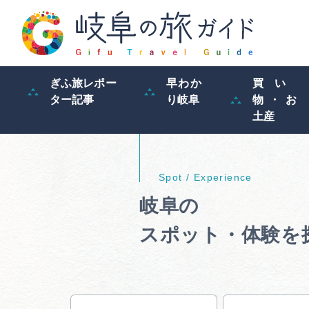
ぎふ旅レポー
早わか
買い
ター記事
り岐阜
物・お
土産
岐阜の
スポット・体験を