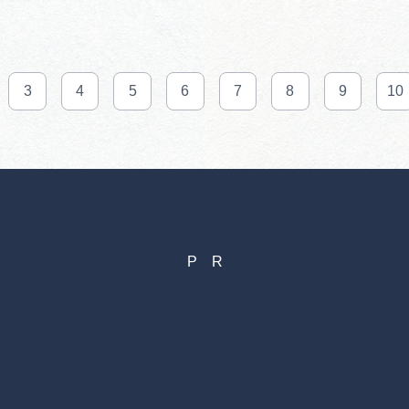
3
4
5
6
7
8
9
10