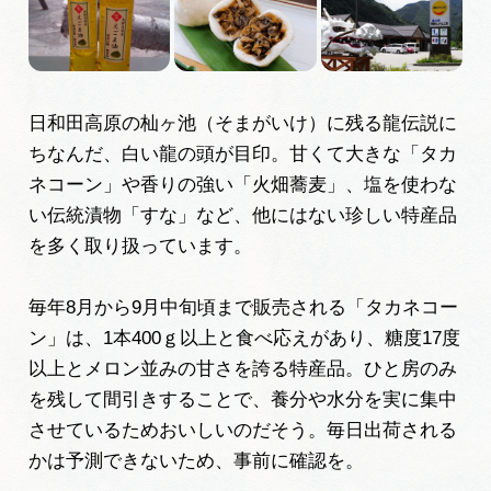
岐阜県まるごと観光エリアガイド
岐阜県観光データベース
日和田高原の杣ヶ池（そまがいけ）に残る龍伝説に
ちなんだ、白い龍の頭が目印。甘くて大きな「タカ
旅行会社・観光事業者の皆様へ
ネコーン」や香りの強い「火畑蕎麦」、塩を使わな
い伝統漬物「すな」など、他にはない珍しい特産品
フォトライブラリー
を多く取り扱っています。
毎年8月から9月中旬頃まで販売される「タカネコー
動画ライブラリー
ン」は、1本400ｇ以上と食べ応えがあり、糖度17度
以上とメロン並みの甘さを誇る特産品。ひと房のみ
お問い合わせ
を残して間引きすることで、養分や水分を実に集中
させているためおいしいのだそう。毎日出荷される
かは予測できないため、事前に確認を。
運営組織