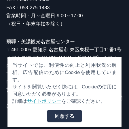
FAX：058-275-1483
営業時間：月～金曜日 9:00～17:00
（祝日・年末年始を除く）
飛騨・美濃観光名古屋センター
〒461-0005 愛知県 名古屋市 東区東桜一丁目11番1号
オアシス21 GIFTS PREMIUM（ギフツ プレミアム）
当サイトでは、利便性の向上と利用状況の解
内
析、広告配信のためにCookieを使用していま
TEL：052-253-6185
す。
FAX：052-253-6186
サイトを閲覧いただく際には、Cookieの使用に
営業時間：10:00～21:00
同意いただく必要があります。
（原則、元日を除き年中無休）※観光相談対応時間
詳細は
サイトポリシー
をご確認ください。
は18:30まで
同意する
© （一社）岐阜県観光連盟 All Rights Reserved.