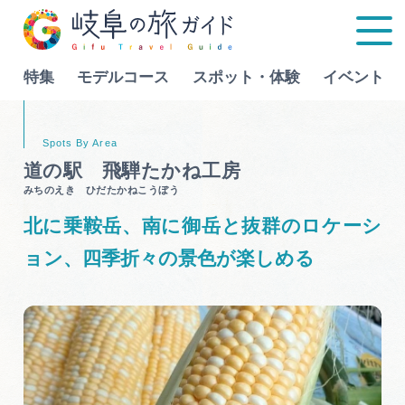
特集
モデルコース
スポット・体験
イベント
Language
道の駅 飛騨たかね工房
みちのえき ひだたかねこうぼう
特集
北に乗鞍岳、南に御岳と抜群のロケーシ
モデルコース
ョン、四季折々の景色が楽しめる
行きたいリストを見る
スポット・体験
イベント
グルメ