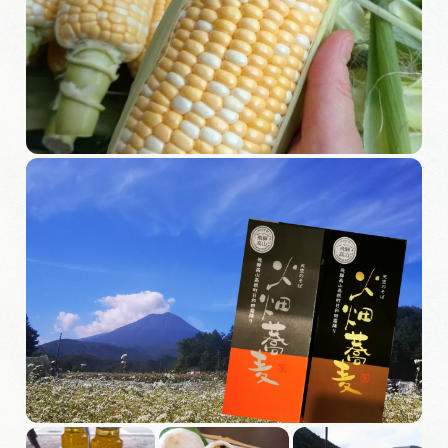
旅の予約
アクセス
インフォメーション
ぎふ旅レポーター記事
早わかり岐阜
買い物・お土産
体験予約サイト「ＶＩＳＩＴ岐阜県」
岐阜県アウトドア観光キャンペーン