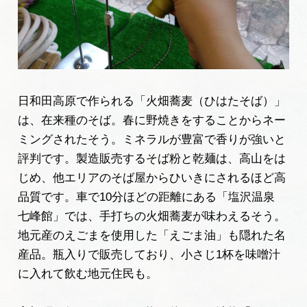
日和田高原で作られる「火畑蕎麦（ひはたそば）」
は、在来種のそば。春に野焼きをすることからネー
ミングされたそう。ミネラルが豊富で香りが強いと
評判です。製造販売するそば粉と乾麺は、高山をは
じめ、他エリアのそば屋からひいきにされるほど高
品質です。車で10分ほどの距離にある「塩沢温泉
七峰館」では、手打ちの火畑蕎麦が味わえるそう。
地元産のえごまを使用した「えごま油」も隠れた名
産品。瓶入りで販売しており、小さじ1杯を味噌汁
に入れて飲む地元住民も。