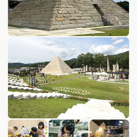
旅の予約
アクセス
インフォメーション
ぎふ旅レポーター記事
早わかり岐阜
買い物・お土産
体験予約サイト「ＶＩＳＩＴ岐阜県」
岐阜県アウトドア観光キャンペーン