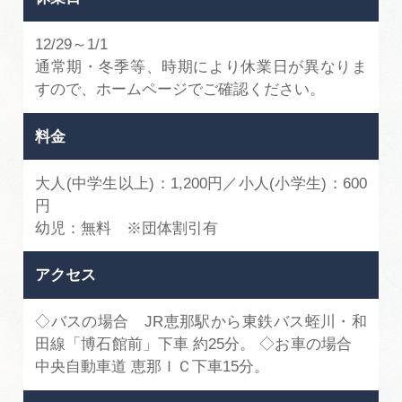
12/29～1/1
通常期・冬季等、時期により休業日が異なりま
すので、ホームページでご確認ください。
料金
大人(中学生以上)：1,200円／小人(小学生)：600
円
幼児：無料 ※団体割引有
アクセス
◇バスの場合 JR恵那駅から東鉄バス蛭川・和
田線「博石館前」下車 約25分。 ◇お車の場合
中央自動車道 恵那ＩＣ下車15分。