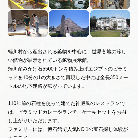
岐阜県まるごと観光エリアガイド
岐阜県観光データベース
旅行会社・観光事業者の皆様へ
蛭川村から産出される鉱物を中心に、世界各地の珍し
い鉱物が展示されている鉱物展示館。
フォトライブラリー
蛭川産みかげ石5500トンを積み上げエジプトのピラミ
ッドを10分の1の大きさで再現した中には全長350メー
トルの地下迷路が広がっています。
動画ライブラリー
110年前の石柱を使って建てた神殿風のレストランで
お問い合わせ
は、ピラミッドカレーやランチ、ケーキセットをお召
し上がりいただけます。
ファミリーには、博石館で人気NO.1の宝石探し体験が
運営組織
オススメ。