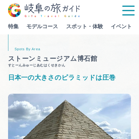
特集
モデルコース
スポット・体験
イベント
Language
ストーンミュージアム博石館
すとーんみゅーじあむはくせきかん
特集
日本一の大きさのピラミッドは圧巻
モデルコース
行きたいリストを見る
スポット・体験
イベント
グルメ