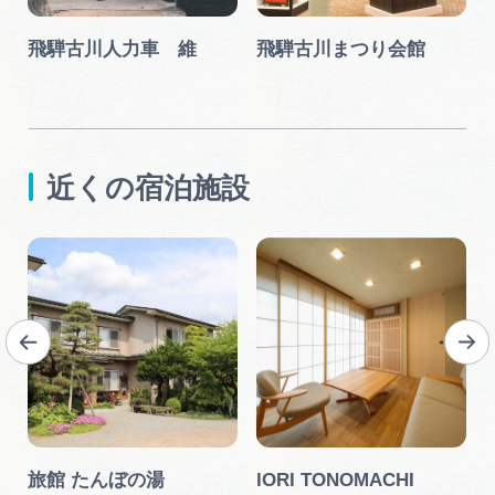
シ
飛騨古川人力車 維
飛騨古川まつり会館
近くの宿泊施設
旅館 たんぼの湯
IORI TONOMACHI