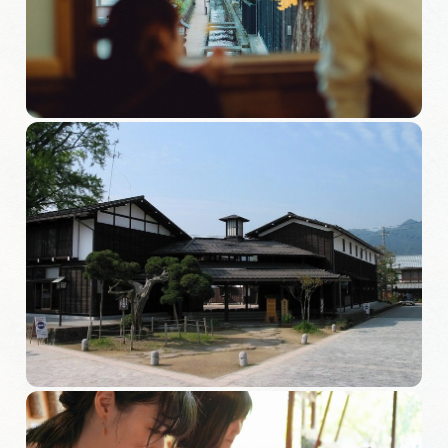
旅の予約
アクセス
インフォメーション
ぎふ旅レポーター記事
早わかり岐阜
買い物・お土産
体験予約サイト「ＶＩＳＩＴ岐阜県」
岐阜県アウトドア観光キャンペーン