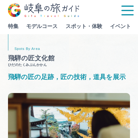
特集
モデルコース
スポット・体験
イベント
Language
飛騨の匠文化館
ひだのたくみぶんかかん
特集
飛騨の匠の足跡，匠の技術，道具を展示
モデルコース
行きたいリストを見る
スポット・体験
イベント
グルメ