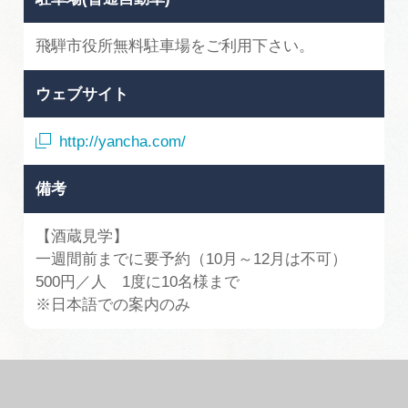
飛騨市役所無料駐車場をご利用下さい。
ウェブサイト
http://yancha.com/
備考
【酒蔵見学】
一週間前までに要予約（10月～12月は不可）
500円／人 1度に10名様まで
※日本語での案内のみ