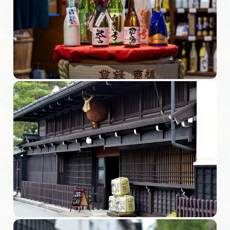
旅の予約
アクセス
インフォメーション
ぎふ旅レポーター記事
早わかり岐阜
買い物・お土産
体験予約サイト「ＶＩＳＩＴ岐阜県」
岐阜県アウトドア観光キャンペーン