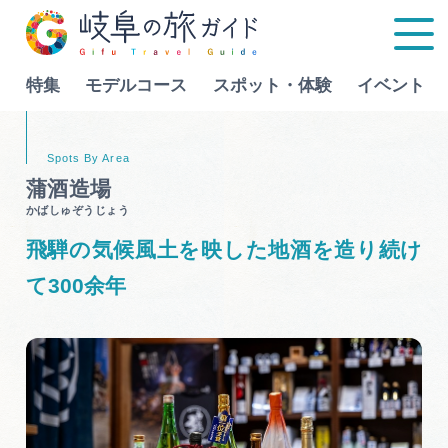
特集
モデルコース
スポット・体験
イベント
Language
蒲酒造場
かばしゅぞうじょう
特集
飛騨の気候風土を映した地酒を造り続け
モデルコース
て300余年
行きたいリストを見る
スポット・体験
イベント
グルメ