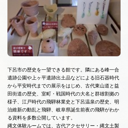
岐阜県まるごと観光エリアガイド
岐阜県観光データベース
旅行会社・観光事業者の皆様へ
フォトライブラリー
下呂市の歴史を一望できる館です。隣にある峰一合
遺跡公園や上ヶ平遺跡出土品などによる旧石器時代
動画ライブラリー
から平安時代までの展示をはじめ、古代東山道と益
田街道の歴史、室町・戦国時代の大名と群雄割拠の
お問い合わせ
様子、江戸時代の飛騨林業史と下呂温泉の歴史、明
治維新の動乱と飛騨、岐阜県誕生前夜の飛騨がわか
る資料を多数公開しています。
運営組織
縄文体験ルームでは、古代アクセサリー・縄文土製