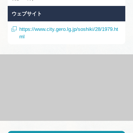
ウェブサイト
https://www.city.gero.lg.jp/soshiki/28/1979.ht
ml