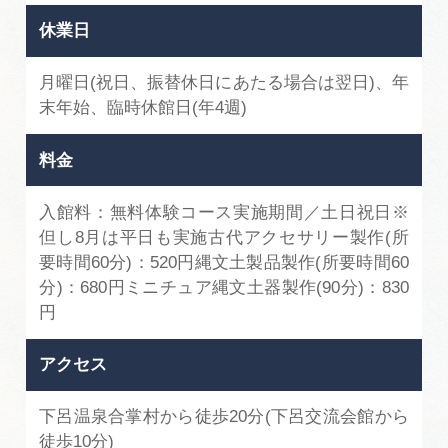
休業日
月曜日(祝日、振替休日にあたる場合は翌日)、年
末年始、臨時休館日(年4週)
料金
入館料：無料体験コース実施期間／土日祝日※
但し8月は平日も実施古代アクセサリー製作(所
要時間60分)：520円縄文土製品製作(所要時間60
分)：680円ミニチュア縄文土器製作(90分)：830
円
アクセス
下呂温泉合掌村から徒歩20分(下呂交流会館から
徒歩10分)