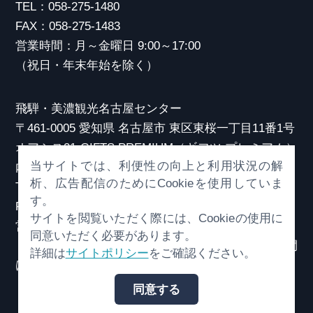
TEL：058-275-1480
FAX：058-275-1483
営業時間：月～金曜日 9:00～17:00
（祝日・年末年始を除く）
飛騨・美濃観光名古屋センター
〒461-0005 愛知県 名古屋市 東区東桜一丁目11番1号
オアシス21 GIFTS PREMIUM（ギフツ プレミアム）
当サイトでは、利便性の向上と利用状況の解
内
析、広告配信のためにCookieを使用していま
TEL：052-253-6185
す。
FAX：052-253-6186
サイトを閲覧いただく際には、Cookieの使用に
営業時間：10:00～21:00
同意いただく必要があります。
（原則、元日を除き年中無休）※観光相談対応時間
詳細は
サイトポリシー
をご確認ください。
は18:30まで
同意する
© （一社）岐阜県観光連盟 All Rights Reserved.