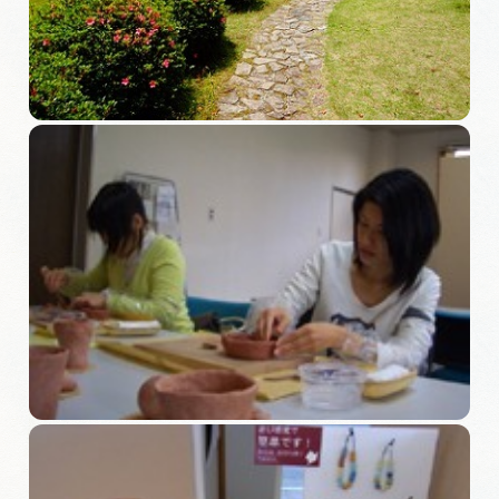
旅の予約
アクセス
インフォメーション
ぎふ旅レポーター記事
早わかり岐阜
買い物・お土産
体験予約サイト「ＶＩＳＩＴ岐阜県」
岐阜県アウトドア観光キャンペーン