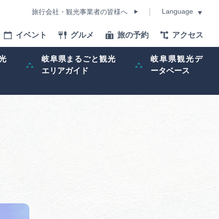
Language
旅行会社・観光事業者の皆様へ
イベント
グルメ
旅の予約
アクセス
Language
光
岐阜県まるごと観光
岐阜県観光デ
エリアガイド
ータベース
モデルコース
イベント
旅の予約
ー記事
早わかり岐阜