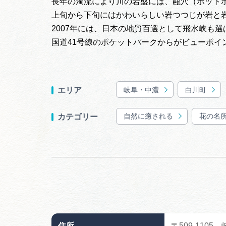
長年の濁流により川の岩盤には、甌穴（ポット
上旬から下旬にはかわいらしい岩つつじが岩と
2007年には、日本の地質百選として飛水峡も選
国道41号線のポケットパークからがビューポイ
岐阜・中濃
白川町
エリア
自然に癒される
花の名
カテゴリー
住所
〒509-110