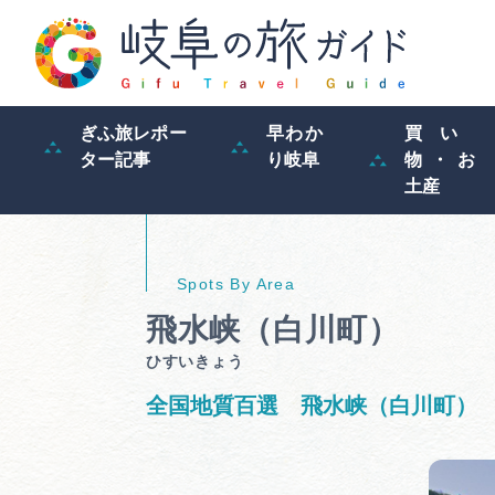
ぎふ旅レポー
早わか
買い
ター記事
り岐阜
物・お
土産
飛水峡（白川町）
ひすいきょう
全国地質百選 飛水峡（白川町）