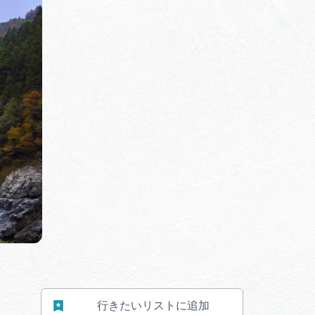
体験予約サイト「ＶＩＳＩＴ
岐阜県」
ア観光キャン
岐阜県まるごと観光エリアガ
イド
タベース
業者の皆様へ
フォトライブラリー
ラリー
お問い合わせ
行きたいリストに追加
広告掲載
サイトポリシー