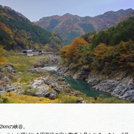
買い物・お土産
岐阜県アウトド
ペーン
岐阜県観光デー
旅行会社・観光事
動画ライブ
2kmの峡谷。
運営組織