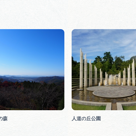
の森
人道の丘公園