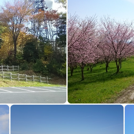
買い物・お土産
岐阜県アウトド
ペーン
岐阜県観光デー
旅行会社・観光事
動画ライブ
運営組織