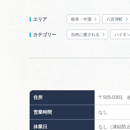
岐阜・中濃
八百津町
エリア
自然に癒される
ハイキ
カテゴリー
住所
〒505-03
営業時間
なし
休業日
なし（凍結防