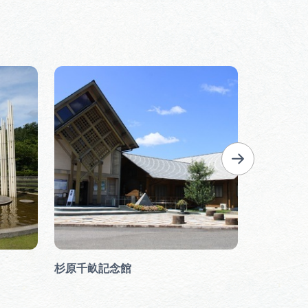
杉原千畝記念館
岐阜バン