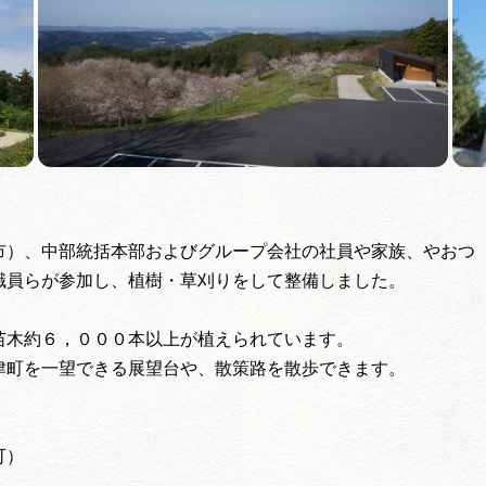
市）、中部統括本部およびグループ会社の社員や家族、やおつ
職員らが参加し、植樹・草刈りをして整備しました。
苗木約６，０００本以上が植えられています。
津町を一望できる展望台や、散策路を散歩できます。
。
可）