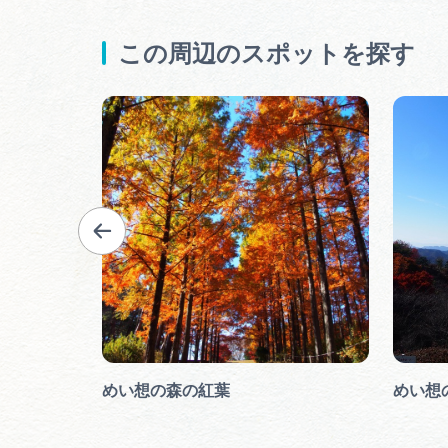
この周辺のスポットを探す
百選・八百
めい想の森の紅葉
めい想