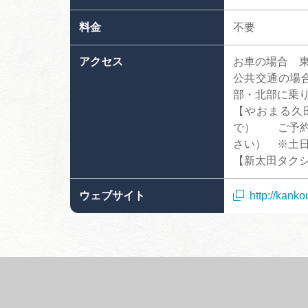
料金
不要
アクセス
お車の場合 東
公共交通の場
部・北部に乗
【やおまる久田
で） ご予約
さい） ※土
【新太田タクシー
ウェブサイト
http://kanko