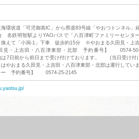
海環状道「可児御嵩IC」から県道83号線「やおつトンネル」経
合 名鉄明智駅よりYAOバスで「八百津町ファミリーセンタ
り換えて「小洞-1」下車 徒歩約15分 ※やおまる久田見・
見・上吉田・八百津東部・北部 予約番号】 0574-50-
は7日前から前日まで受け付けております。 (当日受け付
日はやおまる久田見・上吉田・八百津東部・北部は運行してい
 予約番号】 0574-25-2145
u.yaotsu.jp/