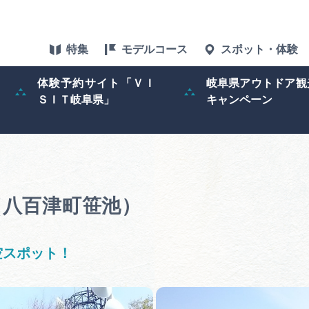
特集
モデルコース
スポット・体験
体験予約サイト「ＶＩ
岐阜県アウトドア観
ＳＩＴ岐阜県」
キャンペーン
特集
スポット・体験
グルメ
（八百津町笹池）
アクセス
空スポット！
ぎふ旅レポータ