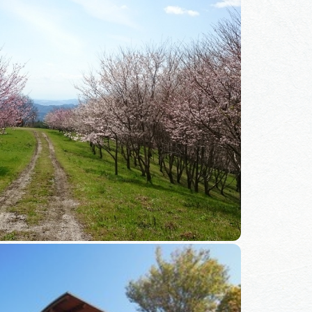
体験予約サイト「ＶＩＳＩＴ
岐阜県」
ア観光キャン
岐阜県まるごと観光エリアガ
イド
タベース
業者の皆様へ
フォトライブラリー
ラリー
お問い合わせ
広告掲載
サイトポリシー