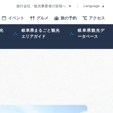
Language
旅行会社・観光事業者の皆様へ
イベント
グルメ
旅の予約
アクセス
Language
光
岐阜県まるごと観光
岐阜県観光デ
エリアガイド
ータベース
モデルコース
イベント
旅の予約
ー記事
早わかり岐阜