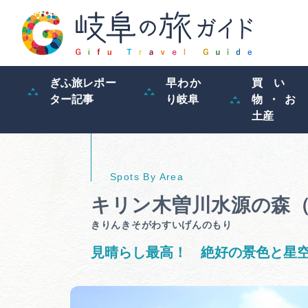
ぎふ旅レポー
早わか
買い
ター記事
り岐阜
物・お
土産
キリン木曽川水源の森
きりんきそがわすいげんのもり
見晴らし最高！ 絶好の景色と星