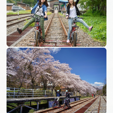
旅の予約
アクセス
インフォメーション
ぎふ旅レポーター記事
早わかり岐阜
買い物・お土産
体験予約サイト「ＶＩＳＩＴ岐阜県」
岐阜県アウトドア観光キャンペーン