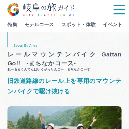
特集
モデルコース
スポット・体験
イベント
Language
レールマウンテンバイク Gattan
Go!! -まちなかコース-
特集
れーるまうんてんばいくがったんごー まちなかこーす
旧鉄道路線のレール上を専用のマウンテ
モデルコース
ンバイクで駆け抜ける
行きたいリストを見る
スポット・体験
イベント
グルメ