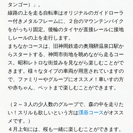
タンゴー）」。
線路の上を走る自転車はオリジナルのガイドローラ
ー付きメタルフレームに、２台のマウンテンバイク
をがっちり固定。後輪のタイヤが直接レールに接地
しレールの上を走行します。
まちなかコースは、旧神岡鉄道の奥飛騨温泉口駅か
らスタートする、神岡市街地を眺めながら走るコー
ス。昭和レトロな街並みを見ながら楽しむことがで
きます。様々なタイプの車両が用意されていますの
で、ファミリーやグループにオススメ！車いすの方
や赤ちゃん、ペットまで楽しむことができます。
（２～３人の少人数のグループで、森の中を走りた
い！スリルも欲しいという方は
渓谷コース
がオスス
メです。）
４月上旬には、桜も一緒に楽しむことができます。