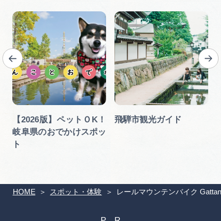
ア
【2026版】ペットＯK！
飛騨市観光ガイド
岐阜県のおでかけスポッ
ト
HOME
スポット・体験
レールマウンテンバイク Gattan