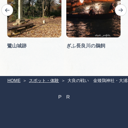
か
鷺山城跡
ぎふ長良川の鵜飼
HOME
スポット・体験
大良の戦い 金矮鶏神社・大浦