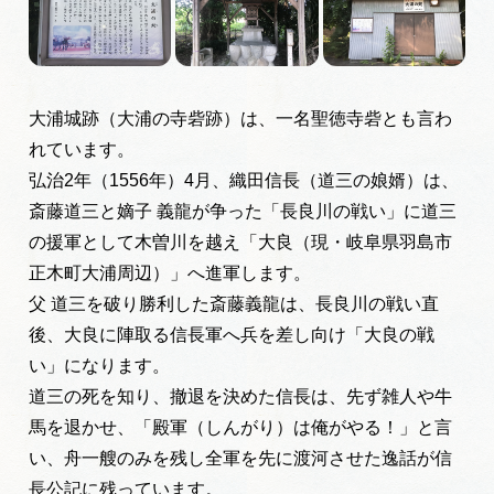
岐阜県観光データベース
旅行会社・観光事業者の皆様へ
大浦城跡（大浦の寺砦跡）は、一名聖徳寺砦とも言わ
れています。
フォトライブラリー
弘治2年（1556年）4月、
織田信長（道三の娘婿）
は、
斎藤道三と嫡子 義龍が争った「長良川の戦い」に
道三
の援軍として
木曽川
を越え「
大良（現・岐阜県羽島市
動画ライブラリー
正木町大浦周辺）」へ
進軍します。
父 道三を破り勝利した斎藤義龍は、
長良川の戦い直
お問い合わせ
後、
大良に陣取る信長軍へ兵を差し向け「大良の戦
い」になります。
道三の死を知り、撤退を決めた信長は、
先ず雑人や牛
運営組織
馬を退かせ、「
殿軍（しんがり）は俺がやる！」と言
広告掲載
い、舟一艘のみを残し全軍を先に渡河させた逸話が信
サイトポリシー
長公記に残っています。