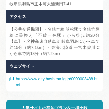
岐阜県羽島市正木町大浦新田7-41
アクセス
【公共交通機関】・名鉄本線 笠松駅で名鉄竹鼻
線に乗換え「不破一色駅」から徒歩約20分
【車】・名神高速自動車道 岐阜羽島ICから車で
約15分（約7.1km）・東海北陸道 一宮木曽川IC
から車で約18分（約7.2km）
ウェブサイト
https://www.city.hashima.lg.jp/0000003488.ht
ml
人気サイトの宿泊プランを一括比較