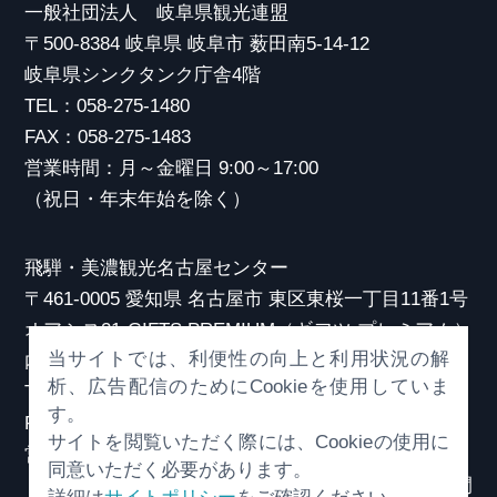
一般社団法人 岐阜県観光連盟
〒500-8384 岐阜県 岐阜市 薮田南5-14-12
岐阜県シンクタンク庁舎4階
TEL：058-275-1480
FAX：058-275-1483
営業時間：月～金曜日 9:00～17:00
（祝日・年末年始を除く）
飛騨・美濃観光名古屋センター
〒461-0005 愛知県 名古屋市 東区東桜一丁目11番1号
オアシス21 GIFTS PREMIUM（ギフツ プレミアム）
当サイトでは、利便性の向上と利用状況の解
内
析、広告配信のためにCookieを使用していま
TEL：052-253-6185
す。
FAX：052-253-6186
サイトを閲覧いただく際には、Cookieの使用に
営業時間：10:00～21:00
同意いただく必要があります。
（原則、元日を除き年中無休）※観光相談対応時間