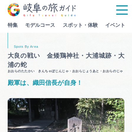
特集
モデルコース
スポット・体験
イベント
Language
大良の戦い 金矮鶏神社・大浦城跡・大
浦の蛇
特集
おおらのたたかい きんちゃぼじんじゃ・おおらじょうあと・おおらのじゃ
殿軍は、織田信長が自身！
モデルコース
行きたいリストを見る
スポット・体験
イベント
グルメ