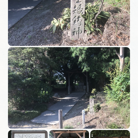
旅の予約
アクセス
インフォメーション
ぎふ旅レポーター記事
早わかり岐阜
買い物・お土産
体験予約サイト「ＶＩＳＩＴ岐阜県」
岐阜県まるごと観光エリアガイド