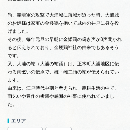
尚、義龍軍の攻撃で大浦城に落城が迫った時、大浦城
のお姫様は家宝の金矮鶏を抱いて城内の井戸に身を投
げました。
その後、毎年元旦の早朝に金矮鶏の鳴き声が3声聞かれ
ると伝えられており、金矮鶏神社の由来でもあるそう
です。
又、大浦の蛇（
大浦の蛇踊）は、正木町大浦地区に伝
わる雨乞いの伝承で、雄・雌二頭の蛇が伝えられてい
ます。
由来は、江戸時代中期と考えられ、農耕生活の中で、
雨乞いや豊作の祈願や感謝の神事に使われていまし
た。
エリア