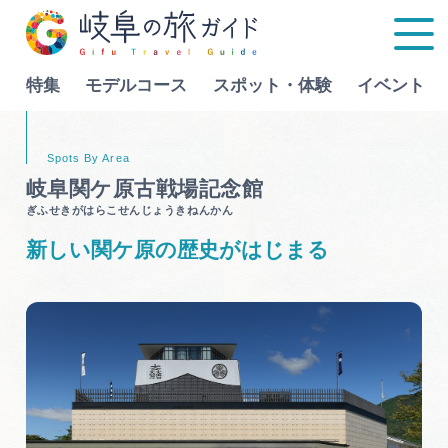
特集
モデルコース
スポット・体験
イベント
Language
岐阜関ケ原古戦場記念館
ぎふせきがはらこせんじょうきねんかん
特集
新しい関ケ原の歴史がはじまる
モデルコース
行きたいリストを見る
スポット・体験
イベント
グルメ