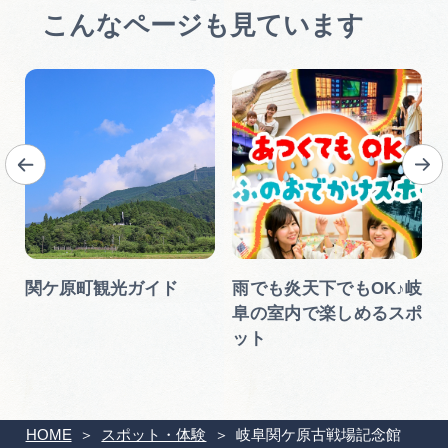
こんなページも見ています
関ケ原町観光ガイド
雨でも炎天下でもOK♪岐
阜の室内で楽しめるスポ
ット
HOME
スポット・体験
岐阜関ケ原古戦場記念館