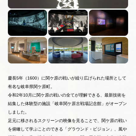
広告掲載
サイトポリシー
慶長5年（1600）に関ケ原の戦いが繰り広げられた場所として
有名な岐阜県関ケ原町。
令和2年10月に関ケ原の戦いの全てが理解できる、最新技術を
結集した体験型の施設「岐阜関ケ原古戦場記念館」がオープン
しました。
足元に移されるスクリーンの映像を見ることで、関ケ原の戦い
を俯瞰して学ぶことのできる「グラウンド・ビジョン」、風や