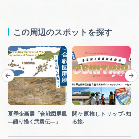
この周辺のスポットを探す
夏季企画展「合戦図屏風
関ケ原推しトリップ-知
―語り描く武勇伝―」
る旅-