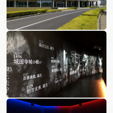
旅の予約
アクセス
インフォメーション
ぎふ旅レポーター記事
早わかり岐阜
買い物・お土産
体験予約サイト「ＶＩＳＩＴ岐阜県」
岐阜県アウトドア観光キャンペーン