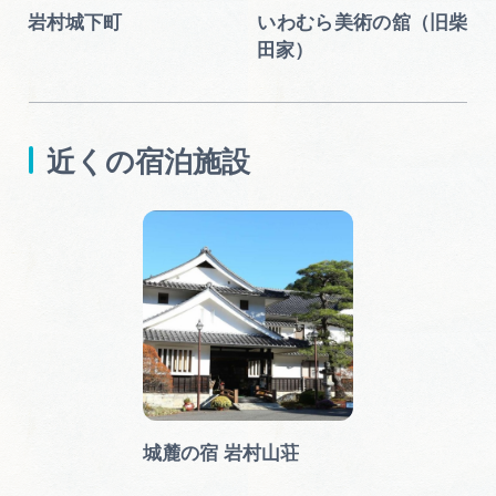
園
岩村城下町
いわむら美術の舘（旧柴
田家）
近くの宿泊施設
城麓の宿 岩村山荘