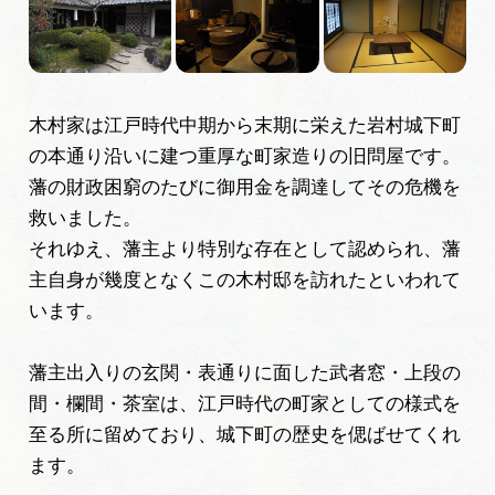
旅の予約
アクセス
木村家は江戸時代中期から末期に栄えた岩村城下町
の本通り沿いに建つ重厚な町家造りの旧問屋です。
インフォメーション
藩の財政困窮のたびに御用金を調達してその危機を
ぎふ旅レポーター記事
救いました。
それゆえ、藩主より特別な存在として認められ、藩
早わかり岐阜
主自身が幾度となくこの木村邸を訪れたといわれて
います。
買い物・お土産
藩主出入りの玄関・表通りに面した武者窓・上段の
体験予約サイト「ＶＩＳＩＴ岐阜県」
間・欄間・茶室は、江戸時代の町家としての様式を
至る所に留めており、城下町の歴史を偲ばせてくれ
岐阜県アウトドア観光キャンペーン
ます。