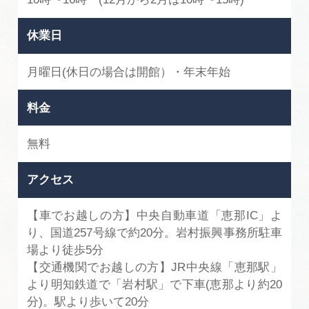
休業日
月曜日(休日の場合は開館）・年末年始
料金
無料
アクセス
【車でお越しの方】中央自動車道「恵那IC」よ
り、国道257号線で約20分。岩村振興事務所駐車
場より徒歩5分
【交通機関でお越しの方】JR中央線「恵那駅」
より明知鉄道で「岩村駅」で下車(恵那より約20
分)。駅より歩いて20分