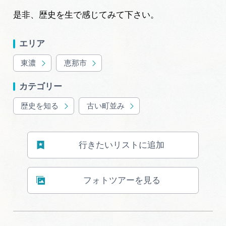
岐阜県まるごと観光エリアガイド
是非、歴史を生で感じてみて下さい。
岐阜県観光データベース
エリア
東濃
恵那市
旅行会社・観光事業者の皆様へ
カテゴリー
歴史を知る
古い町並み
フォトライブラリー
動画ライブラリー
行きたいリストに追加
お問い合わせ
フォトツアーを見る
運営組織