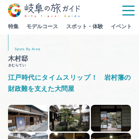
特集
モデルコース
スポット・体験
イベント
Language
木村邸
きむらてい
特集
江戸時代にタイムスリップ！ 岩村藩の
モデルコース
財政難を支えた大問屋
行きたいリストを見る
スポット・体験
イベント
グルメ