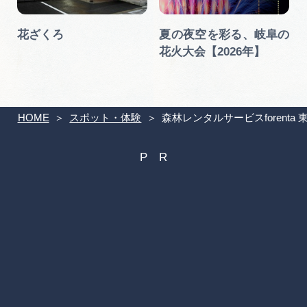
場
花ざくろ
夏の夜空を彩る、岐阜の
花火大会【2026年】
HOME
スポット・体験
森林レンタルサービスforent