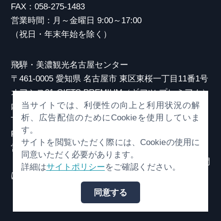
FAX：058-275-1483
営業時間：月～金曜日 9:00～17:00
（祝日・年末年始を除く）
飛騨・美濃観光名古屋センター
〒461-0005 愛知県 名古屋市 東区東桜一丁目11番1号
オアシス21 GIFTS PREMIUM（ギフツ プレミアム）
当サイトでは、利便性の向上と利用状況の解
内
析、広告配信のためにCookieを使用していま
TEL：052-253-6185
す。
FAX：052-253-6186
サイトを閲覧いただく際には、Cookieの使用に
営業時間：10:00～21:00
同意いただく必要があります。
（原則、元日を除き年中無休）※観光相談対応時間
詳細は
サイトポリシー
をご確認ください。
は18:30まで
同意する
© （一社）岐阜県観光連盟 All Rights Reserved.