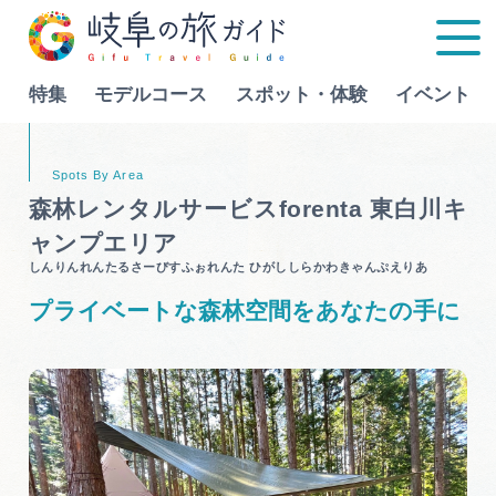
特集
モデルコース
スポット・体験
イベント
Language
森林レンタルサービスforenta 東白川キ
ャンプエリア
特集
しんりんれんたるさーびすふぉれんた ひがししらかわきゃんぷえりあ
プライベートな森林空間をあなたの手に
モデルコース
行きたいリストを見る
スポット・体験
イベント
グルメ