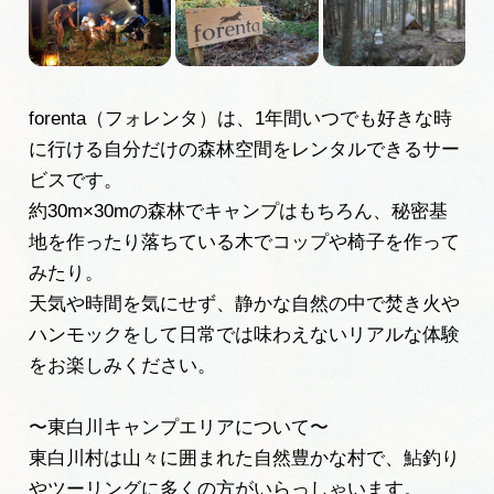
岐阜県観光データベース
旅行会社・観光事業者の皆様へ
forenta（フォレンタ）は、1年間いつでも好きな時
に行ける自分だけの森林空間をレンタルできるサー
ビスです。
フォトライブラリー
約30m×30mの森林でキャンプはもちろん、秘密基
地を作ったり落ちている木でコップや椅子を作って
動画ライブラリー
みたり。
天気や時間を気にせず、静かな自然の中で焚き火や
ハンモックをして日常では味わえないリアルな体験
お問い合わせ
をお楽しみください。
運営組織
〜東白川キャンプエリアについて〜
広告掲載
東白川村は山々に囲まれた自然豊かな村で、鮎釣り
サイトポリシー
やツーリングに多くの方がいらっしゃいます。