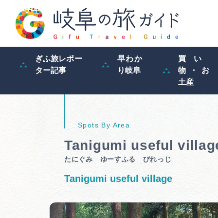
ぎふ旅レポー
早わか
買い
ター記事
り岐阜
物・お
土産
Tanigumi useful villag
たにぐみ ゆーすふる びれっじ
Tanigumi useful village