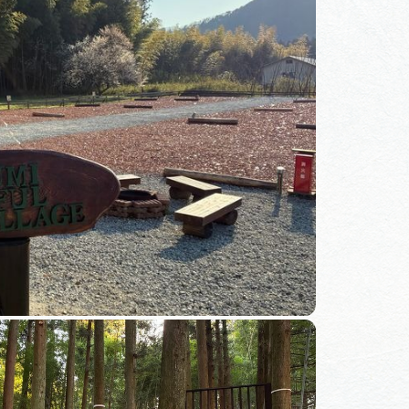
体験予約サイト「ＶＩＳＩＴ
岐阜県」
ア観光キャン
岐阜県まるごと観光エリアガ
イド
タベース
業者の皆様へ
フォトライブラリー
ラリー
お問い合わせ
広告掲載
サイトポリシー