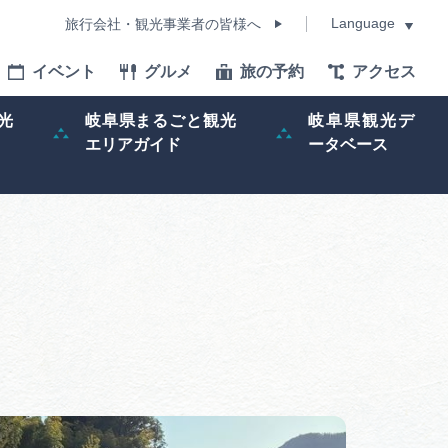
Language
旅行会社・観光事業者の皆様へ
イベント
グルメ
旅の予約
アクセス
Language
光
岐阜県まるごと観光
岐阜県観光デ
エリアガイド
ータベース
モデルコース
イベント
旅の予約
ー記事
早わかり岐阜