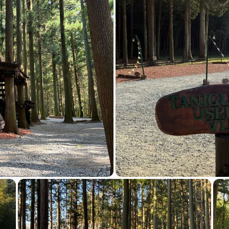
買い物・お土産
岐阜県アウトド
ペーン
岐阜県観光デー
旅行会社・観光事
動画ライブ
運営組織