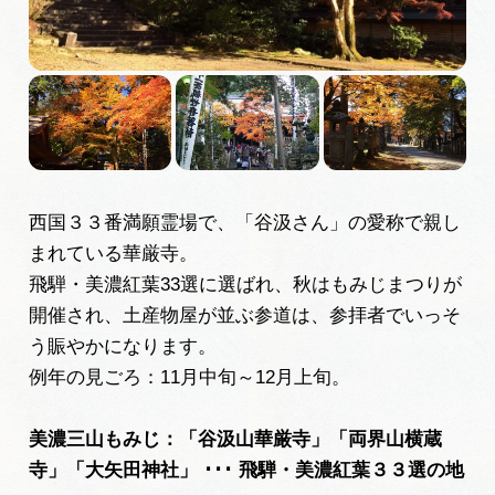
広告掲載
サイトポリシー
西国３３番満願霊場で、「谷汲さん」の愛称で親し
まれている華厳寺。
飛騨・美濃紅葉33選に選ばれ、秋はもみじまつりが
開催され、土産物屋が並ぶ参道は、参拝者でいっそ
う賑やかになります。
例年の見ごろ：11月中旬～12月上旬。
美濃三山もみじ：「谷汲山華厳寺」「両界山横蔵
寺」「大矢田神社」 ･･･ 飛騨・美濃紅葉３３選の地