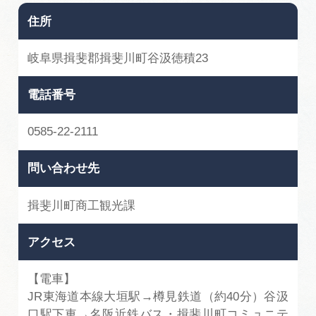
住所
岐阜県揖斐郡揖斐川町谷汲徳積23
電話番号
0585-22-2111
問い合わせ先
揖斐川町商工観光課
アクセス
【電車】
JR東海道本線大垣駅→樽見鉄道（約40分）谷汲
口駅下車→名阪近鉄バス・揖斐川町コミュニテ