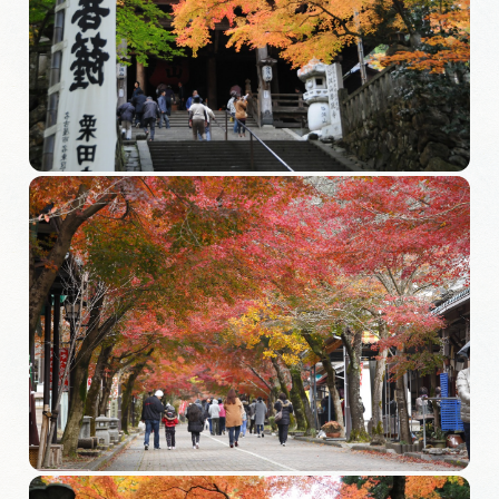
旅の予約
アクセス
インフォメーション
ぎふ旅レポーター記事
早わかり岐阜
買い物・お土産
体験予約サイト「ＶＩＳＩＴ岐阜県」
岐阜県アウトドア観光キャンペーン