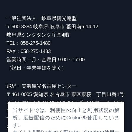
一般社団法人 岐阜県観光連盟
〒500-8384 岐阜県 岐阜市 薮田南5-14-12
岐阜県シンクタンク庁舎4階
TEL：058-275-1480
FAX：058-275-1483
営業時間：月～金曜日 9:00～17:00
（祝日・年末年始を除く）
飛騨・美濃観光名古屋センター
〒461-0005 愛知県 名古屋市 東区東桜一丁目11番1号
オアシス21 GIFTS PREMIUM（ギフツ プレミアム）
当サイトでは、利便性の向上と利用状況の解
内
析、広告配信のためにCookieを使用していま
TEL：052-253-6185
す。
FAX：052-253-6186