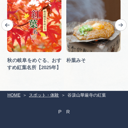
ッ
秋の岐阜をめぐる、おす
朴葉みそ
】
すめ紅葉名所【2025年】
HOME
スポット・体験
谷汲山華厳寺の紅葉