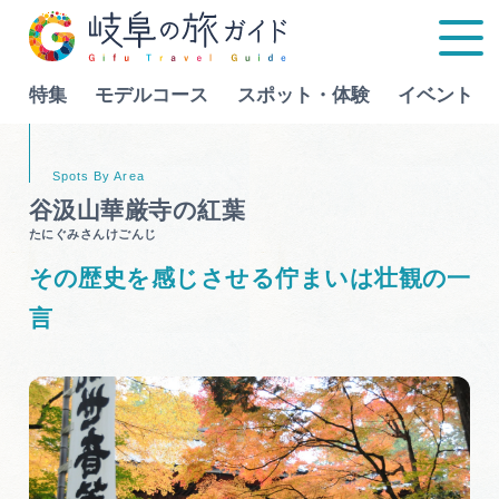
特集
モデルコース
スポット・体験
イベント
Language
谷汲山華厳寺の紅葉
たにぐみさんけごんじ
特集
その歴史を感じさせる佇まいは壮観の一
モデルコース
言
行きたいリストを見る
スポット・体験
イベント
グルメ