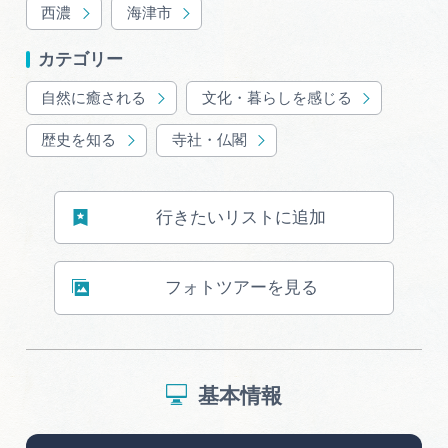
岐阜県まるごと観光エリアガイド
西濃
海津市
岐阜県観光データベース
カテゴリー
自然に癒される
文化・暮らしを感じる
歴史を知る
寺社・仏閣
旅行会社・観光事業者の皆様へ
フォトライブラリー
行きたいリストに追加
動画ライブラリー
フォトツアーを見る
お問い合わせ
基本情報
運営組織