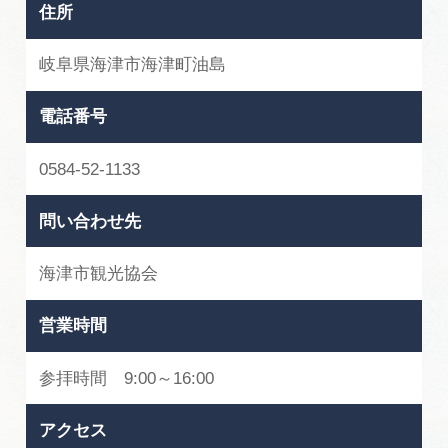
広告掲載
住所
サイトポリシー
岐阜県海津市海津町油島
電話番号
0584-52-1133
問い合わせ先
海津市観光協会
営業時間
参拝時間 9:00～16:00
アクセス