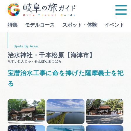
特集
モデルコース
スポット・体験
イベント
Language
治水神社・千本松原【海津市】
ちすいじんじゃ・せんぼんまつばら
特集
宝暦治水工事に命を捧げた薩摩義士を祀
モデルコース
る
行きたいリストを見る
スポット・体験
イベント
グルメ