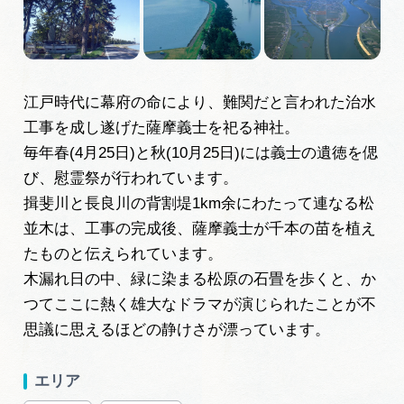
旅の予約
アクセス
江戸時代に幕府の命により、難関だと言われた治水
工事を成し遂げた薩摩義士を祀る神社。
インフォメーション
毎年春(4月25日)と秋(10月25日)には義士の遺徳を偲
ぎふ旅レポーター記事
び、慰霊祭が行われています。
揖斐川と長良川の背割堤1km余にわたって連なる松
早わかり岐阜
並木は、工事の完成後、薩摩義士が千本の苗を植え
たものと伝えられています。
買い物・お土産
木漏れ日の中、緑に染まる松原の石畳を歩くと、か
つてここに熱く雄大なドラマが演じられたことが不
体験予約サイト「ＶＩＳＩＴ岐阜県」
思議に思えるほどの静けさが漂っています。
岐阜県アウトドア観光キャンペーン
エリア