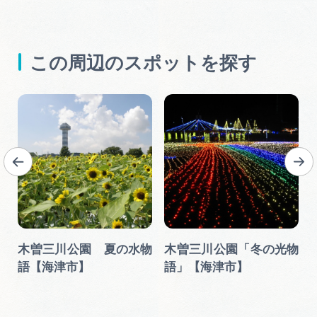
この周辺のスポットを探す
グ
木曽三川公園 夏の水物
木曽三川公園「冬の光物
津
語【海津市】
語」【海津市】