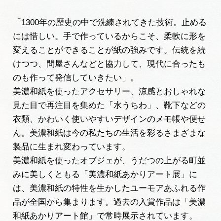
「1300年の歴史の中で洗練されてきた技術。止める
には惜しい。手で作っているからこそ、柔軟に形を
変えることができることが紙の強みです。伝統を続
けつつ、問屋さんなどと協力して、現代に合ったも
のも作って発信していきたい」。
美濃和紙を使ったアクセサリー、涼感とおしゃれな
見た目で再注目を集めた「水うちわ」、靴下などの
衣類、かわいく使いやすいデザインのメモ帳や便せ
ん。美濃和紙は今の私たちの生活を彩るさまざまな
製品に生まれ変わっています。
美濃和紙を使ったオブジェが、うだつの上がる町並
みに美しくともる「美濃和紙あかりアート展」に
は、美濃和紙の特性を生かしたユーモアあふれる作
品が全国から集まります。過去の入賞作品は「美濃
和紙あかりアート館」で常時展示されています。