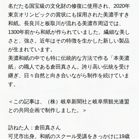
名だたる国宝級の文化財の修復に使用され、2020年
旅の予約
東京オリンピックの賞状にも採用された美濃手すき
和紙。長良川と板取川が流れる美濃市周辺では、
アクセス
1300年前から和紙が作られていました。繊細な美し
さと、強さ。近年はその特徴を生かした新しい製品
インフォメーション
が生まれています。
美濃和紙の中でも特に伝統的な方法で作る「本美濃
ぎふ旅レポーター記事
紙」の職人である倉田真さん。誇り高い伝統を受け
継ぎ、日々自然と向き合いながら制作を続けていま
早わかり岐阜
す。
買い物・お土産
＜この記事は、（株）岐阜新聞社と岐阜県観光連盟
体験予約サイト「ＶＩＳＩＴ岐阜県」
との共同企画で制作しました。＞
岐阜県アウトドア観光キャンペーン
訪ねた人：倉田真さん
可児市出身。和紙のスクール受講をきっかけに19歳