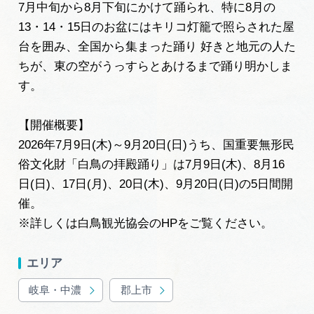
広告掲載
7月中旬から8月下旬にかけて踊られ、特に8月の
13・14・15日のお盆にはキリコ灯籠で照らされた屋
サイトポリシー
台を囲み、全国から集まった踊り 好きと地元の人た
ちが、東の空がうっすらとあけるまで踊り明かしま
す。
【開催概要】
2026年7月9日(木)～9月20日(日)うち、国重要無形民
俗文化財「白鳥の拝殿踊り」は7月9日(木)、8月16
日(日)、17日(月)、20日(木)、9月20日(日)の5日間開
催。
※詳しくは白鳥観光協会のHP
をご覧ください。
エリア
岐阜・中濃
郡上市