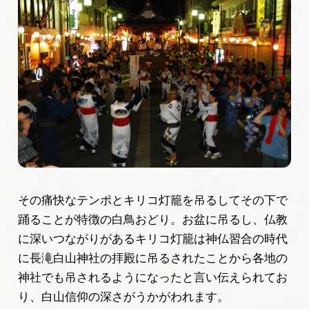
岐阜県まるごと観光エリアガイド
岐阜県観光データベース
旅行会社・観光事業者の皆様へ
フォトライブラリー
動画ライブラリー
その痛快なテンポとキリコ灯籠を吊るしてその下で
踊ることが特徴の白鳥おどり。お盆に吊るし、仏教
に深いつながりがあるキリコ灯籠は神仏習合の時代
お問い合わせ
に長滝白山神社の拝殿に吊るされたことから各地の
神社でも吊されるようになったと言い伝えられてお
運営組織
り、白山信仰の深さがうかがわれます。