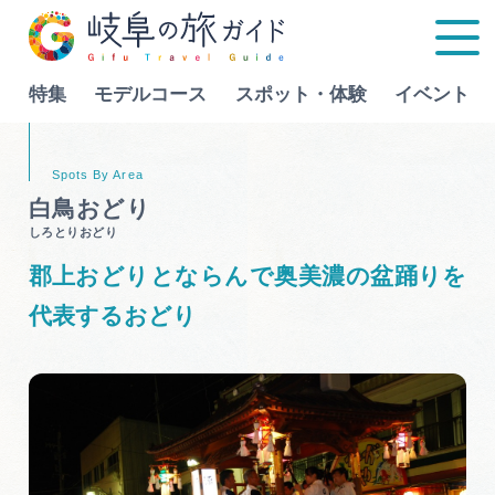
特集
モデルコース
スポット・体験
イベント
Language
白鳥おどり
しろとりおどり
特集
郡上おどりとならんで奥美濃の盆踊りを
モデルコース
代表するおどり
行きたいリストを見る
スポット・体験
イベント
グルメ