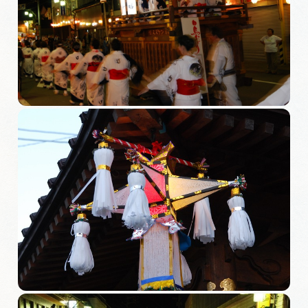
旅の予約
アクセス
インフォメーション
ぎふ旅レポーター記事
早わかり岐阜
買い物・お土産
体験予約サイト「ＶＩＳＩＴ岐阜県」
岐阜県アウトドア観光キャンペーン