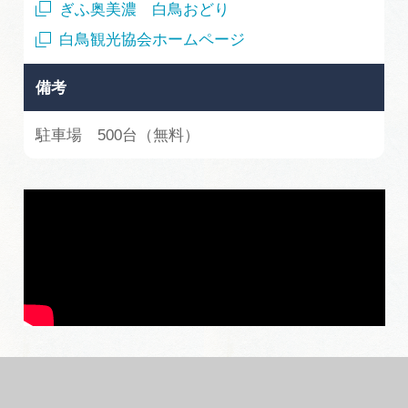
ぎふ奥美濃 白鳥おどり
白鳥観光協会ホームページ
備考
駐車場 500台（無料）