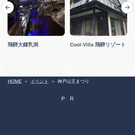
す
飛騨大鍾乳洞
Cool-Villa 飛騨リゾート
】
HOME
イベント
神戸山王まつり