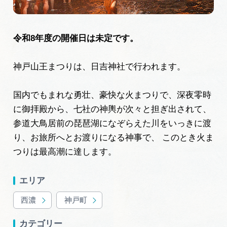
広告掲載
サイトポリシー
令和8年度の開催日は未定です。
神戸山王まつりは、日吉神社で行われます。
国内でもまれな勇壮、豪快な火まつりで、深夜零時
に御拝殿から、七社の神輿が次々と担ぎ出されて、
参道大鳥居前の琵琶湖になぞらえた川をいっきに渡
り、お旅所へとお渡りになる神事で、 このとき火ま
つりは最高潮に達します。
エリア
西濃
神戸町
カテゴリー