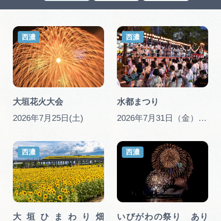
岐阜県まるごと観光エリアガイド
岐阜県観光データベース
西濃
西濃
旅行会社・観光事業者の皆様へ
大垣花火大会
水都まつり
フォトライブラリー
2026年7月25日(土)
2026年7月31日（金）～2日（日）
動画ライブラリー
西濃
西濃
お問い合わせ
運営組織
大垣ひまわり畑
いびがわの祭り あり