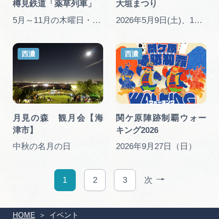
樽見鉄道「薬草列車」
大垣まつり
5月～11月の木曜日・金曜日運転（※7月下旬～8月は除く）
2026年5月9日(土)、10日(日)
西濃
西濃
月見の森 観月会【海
関ケ原陣跡制覇ウォー
津市】
キング2026
中秋の名月の日
2026年9月27日（日）
1
2
3
次
HOME
イベント