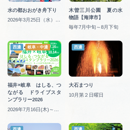
水の都おおがき舟下り
木曽三川公園 夏の水
物語【海津市】
2026年3月25日（水）から4月5日（日） ※雨天中止
毎年7月中旬～8月下旬
西濃
岐阜・中濃
西濃
福井×岐阜 はしる、つ
大石まつり
ながる ドライブスタ
10月第２日曜日
ンプラリー2026
2026年7月16日(木)～10月14日(水)
西濃
西濃