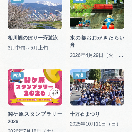
相川鯉のぼり一斉遊泳
水の都おおがきたらい
舟
3月中旬～5月上旬
2026年4月29日（火・祝）、5月2日(土・祝)～5月6日(水・振休)の６日間 ※雨天中止
西濃
西濃
関ケ原スタンプラリー
十万石まつり
2026
2025年10月11日（日）
2026年7月18日（土）～2026年10月25日（日）まで