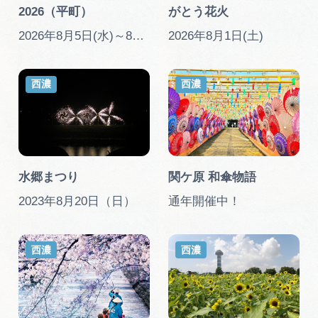
広告掲載
2026（平町）
がとう花火
サイトポリシー
2026年8月5日(水)～8月23日(日)※予告なく変更することがあります
2026年8月1日(土)
西濃
西濃
水郷まつり
関ケ原 和傘物語
2023年8月20日（日）
通年開催中！
西濃
西濃