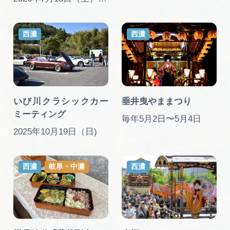
西濃
西濃
いび川クラシックカー
垂井曳やままつり
ミーティング
毎年5月2日〜5月4日
2025年10月19日（日)
西濃
岐阜・中濃
西濃