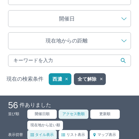
旅の予約
開催日
アクセス
現在地からの距離
インフォメーション
ぎふ旅レポーター記事
早わかり岐阜
現在の検索条件
西濃
全て解除
買い物・お土産
56
件ありました
体験予約サイト「ＶＩＳＩＴ岐阜県」
並び順
開催日順
アクセス数順
更新順
岐阜県アウトドア観光キャンペーン
現在地から近い順
表示切替
タイル表示
リスト表示
マップ表示