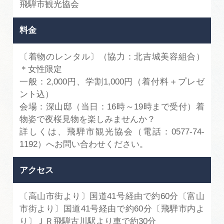
飛騨市観光協会
料金
〔着物のレンタル〕（協力：北吉城美容組合）
＊女性限定
一般：2,000円、学割1,000円（着付料＋プレゼ
ント込）
会場：深山邸（当日：16時～19時まで受付）着
物姿で夜桜見物を楽しみませんか？
詳しくは、飛騨市観光協会（電話：0577-74-
1192）へお問い合わせください。
アクセス
〔高山市街より〕国道41号経由で約60分〔富山
市街より〕国道41号経由で約60分〔飛騨市内よ
り〕ＪＲ飛騨古川駅より車で約30分