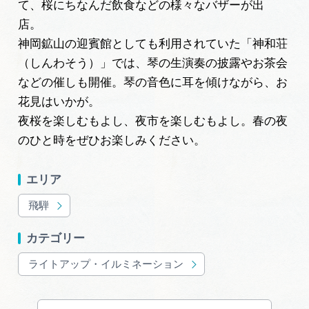
て、桜にちなんだ飲食などの様々なバザーが出
広告掲載
店。
サイトポリシー
神岡鉱山の迎賓館としても利用されていた「神和荘
（しんわそう）」では、琴の生演奏の披露やお茶会
などの催しも開催。琴の音色に耳を傾けながら、お
花見はいかが。
夜桜を楽しむもよし、夜市を楽しむもよし。春の夜
のひと時をぜひお楽しみください。
エリア
飛騨
カテゴリー
ライトアップ・イルミネーション