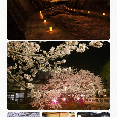
旅の予約
アクセス
インフォメーション
ぎふ旅レポーター記事
早わかり岐阜
買い物・お土産
体験予約サイト「ＶＩＳＩＴ岐阜県」
岐阜県アウトドア観光キャンペーン