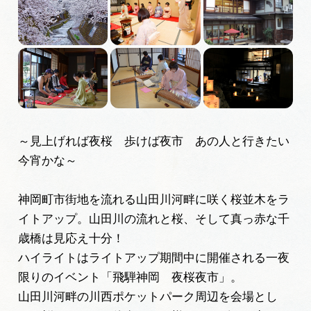
岐阜県まるごと観光エリアガイド
岐阜県観光データベース
旅行会社・観光事業者の皆様へ
～見上げれば夜桜 歩けば夜市 あの人と行きたい
フォトライブラリー
今宵かな～
動画ライブラリー
神岡町市街地を流れる山田川河畔に咲く桜並木をラ
イトアップ。山田川の流れと桜、そして真っ赤な千
歳橋は見応え十分！
お問い合わせ
ハイライトはライトアップ期間中に開催される一夜
限りのイベント「飛騨神岡 夜桜夜市」。
運営組織
山田川河畔の川西ポケットパーク周辺を会場とし