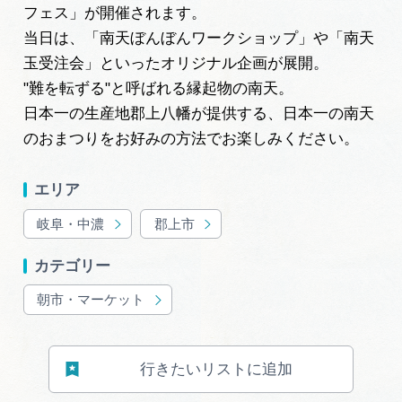
岐阜県まるごと観光エリアガイド
フェス」が開催されます。
当日は、「南天ぼんぼんワークショップ」や「南天
岐阜県観光データベース
玉受注会」といったオリジナル企画が展開。
"難を転ずる"と呼ばれる縁起物の南天。
日本一の生産地郡上八幡が提供する、日本一の南天
旅行会社・観光事業者の皆様へ
のおまつりをお好みの方法でお楽しみください。
エリア
フォトライブラリー
岐阜・中濃
郡上市
動画ライブラリー
カテゴリー
朝市・マーケット
お問い合わせ
行きたいリストに追加
運営組織