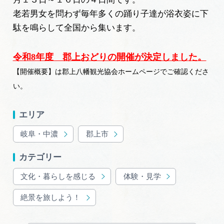
老若男女を問わず毎年多くの踊り子達が浴衣姿に下
駄を鳴らして全国から集います。
令和8年度 郡上おどりの開催が決定しました。
【開催概要】は郡上八幡観光協会ホームページでご確認くださ
い。
エリア
岐阜・中濃
郡上市
カテゴリー
文化・暮らしを感じる
体験・見学
絶景を旅しよう！