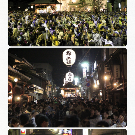
旅の予約
アクセス
インフォメーション
ぎふ旅レポーター記事
早わかり岐阜
買い物・お土産
体験予約サイト「ＶＩＳＩＴ岐阜県」
岐阜県アウトドア観光キャンペーン