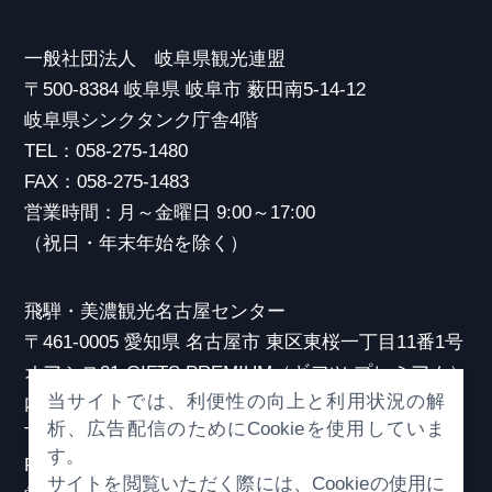
一般社団法人 岐阜県観光連盟
〒500-8384 岐阜県 岐阜市 薮田南5-14-12
岐阜県シンクタンク庁舎4階
TEL：058-275-1480
FAX：058-275-1483
営業時間：月～金曜日 9:00～17:00
（祝日・年末年始を除く）
飛騨・美濃観光名古屋センター
〒461-0005 愛知県 名古屋市 東区東桜一丁目11番1号
オアシス21 GIFTS PREMIUM（ギフツ プレミアム）
当サイトでは、利便性の向上と利用状況の解
内
析、広告配信のためにCookieを使用していま
TEL：052-253-6185
す。
FAX：052-253-6186
サイトを閲覧いただく際には、Cookieの使用に