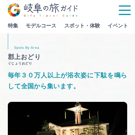
特集
モデルコース
スポット・体験
イベント
Language
郡上おどり
ぐじょうおどり
特集
毎年３０万人以上が浴衣姿に下駄を鳴ら
モデルコース
して全国から集います。
行きたいリストを見る
スポット・体験
イベント
グルメ