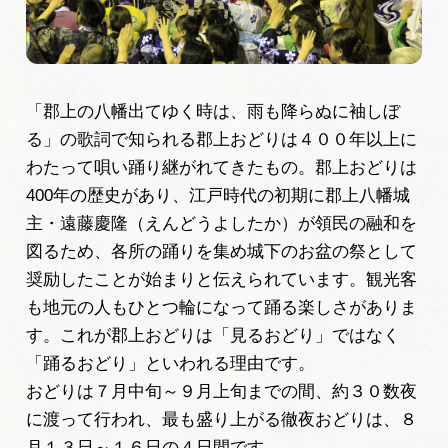
広告掲載
サイトポリシー
「郡上の八幡出てゆく時は、雨も降らぬに袖しぼ
る」の歌詞で知られる郡上おどりは４００年以上に
わたって唄い踊り継がれてきたもの。郡上おどりは
400年の歴史があり、江戸時代の初期に郡上八幡城
主・遠藤慶隆（えんどうよしたか）が領民の融和を
図るため、各所の踊りを集め城下のお盆の祭として
奨励したことが始まりと伝えられています。観光客
も地元の人もひとつ輪になって踊る楽しさがありま
す。これが郡上おどりは「見るおどり」ではなく
「踊るおどり」といわれる理由です。
おどりは７月中旬～９月上旬までの間、約３０数夜
に渡って行われ、最も盛り上がる徹夜おどりは、８
月１３日～１６日の４日間です。