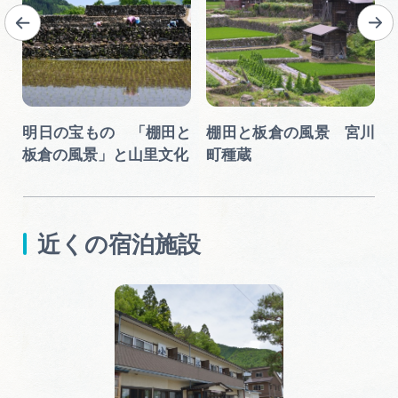
ク
明日の宝もの 「棚田と
棚田と板倉の風景 宮川
板倉の風景」と山里文化
町種蔵
近くの宿泊施設