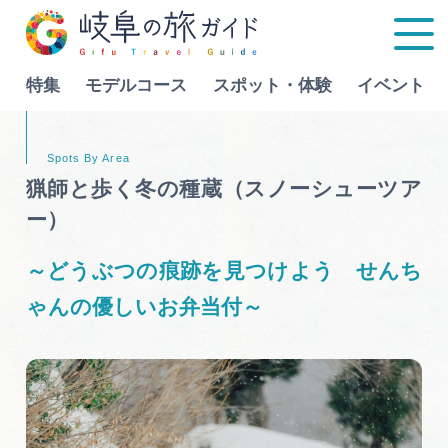
特集
モデルコース
スポット・体験
イベント
Language
猟師と歩く冬の種蔵（スノーシューツア
ー）
特集
～どうぶつの痕跡を見つけよう せんち
モデルコース
ゃんの優しいお弁当付～
行きたいリストを見る
スポット・体験
イベント
グルメ