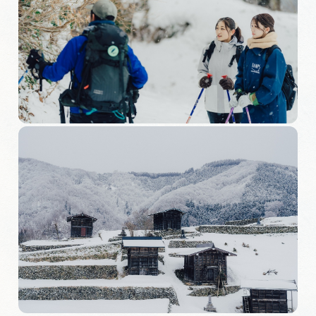
旅の予約
アクセス
インフォメーション
ぎふ旅レポーター記事
早わかり岐阜
買い物・お土産
体験予約サイト「ＶＩＳＩＴ岐阜県」
岐阜県アウトドア観光キャンペーン