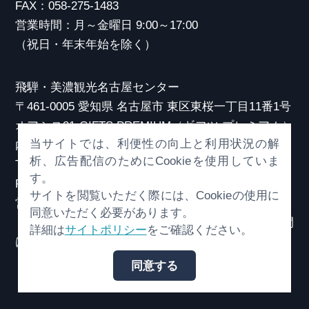
FAX：058-275-1483
営業時間：月～金曜日 9:00～17:00
（祝日・年末年始を除く）
飛騨・美濃観光名古屋センター
〒461-0005 愛知県 名古屋市 東区東桜一丁目11番1号
オアシス21 GIFTS PREMIUM（ギフツ プレミアム）
当サイトでは、利便性の向上と利用状況の解
内
析、広告配信のためにCookieを使用していま
TEL：052-253-6185
す。
FAX：052-253-6186
サイトを閲覧いただく際には、Cookieの使用に
営業時間：10:00～21:00
同意いただく必要があります。
（原則、元日を除き年中無休）※観光相談対応時間
詳細は
サイトポリシー
をご確認ください。
は18:30まで
同意する
© （一社）岐阜県観光連盟 All Rights Reserved.