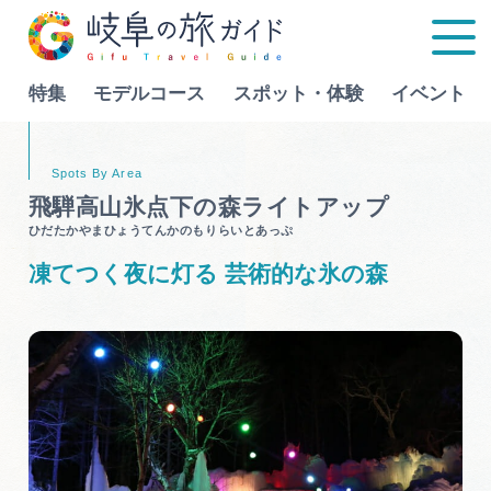
特集
モデルコース
スポット・体験
イベント
Language
飛騨高山氷点下の森ライトアップ
ひだたかやまひょうてんかのもりらいとあっぷ
特集
凍てつく夜に灯る 芸術的な氷の森
モデルコース
行きたいリストを見る
スポット・体験
イベント
グルメ