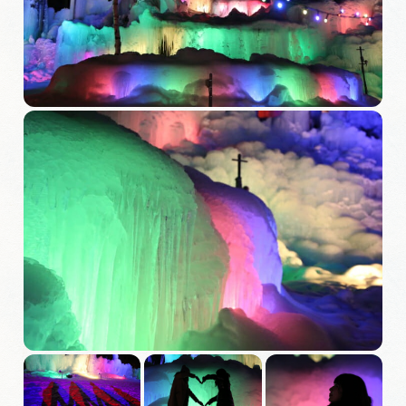
旅の予約
アクセス
インフォメーション
ぎふ旅レポーター記事
早わかり岐阜
買い物・お土産
体験予約サイト「ＶＩＳＩＴ岐阜県」
岐阜県アウトドア観光キャンペーン