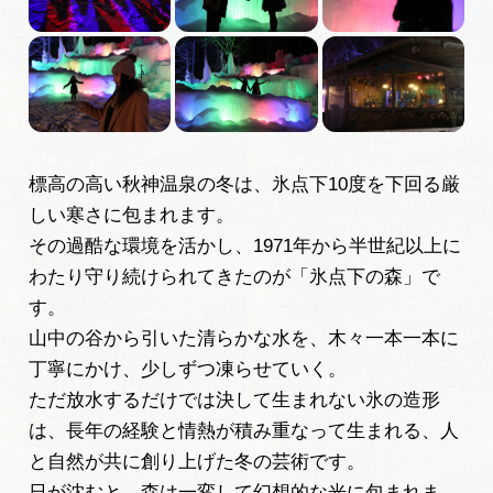
岐阜県まるごと観光エリアガイド
岐阜県観光データベース
旅行会社・観光事業者の皆様へ
標高の高い秋神温泉の冬は、氷点下10度を下回る厳
しい寒さに包まれます。
フォトライブラリー
その過酷な環境を活かし、1971年から半世紀以上に
わたり守り続けられてきたのが「氷点下の森」で
す。
動画ライブラリー
山中の谷から引いた清らかな水を、木々一本一本に
丁寧にかけ、少しずつ凍らせていく。
お問い合わせ
ただ放水するだけでは決して生まれない氷の造形
は、長年の経験と情熱が積み重なって生まれる、人
と自然が共に創り上げた冬の芸術です。
運営組織
日が沈むと、森は一変して幻想的な光に包まれま