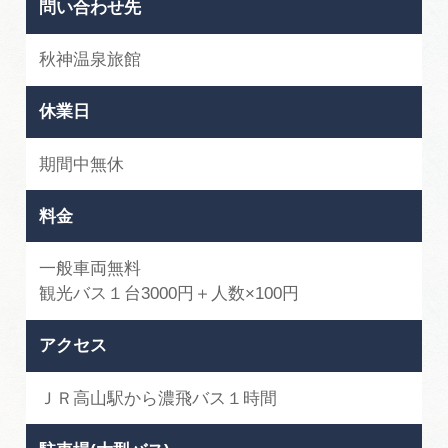
問い合わせ先
秋神温泉旅館
休業日
期間中無休
料金
一般車両無料
観光バス１台3000円＋人数×100円
アクセス
ＪＲ高山駅から濃飛バス１時間