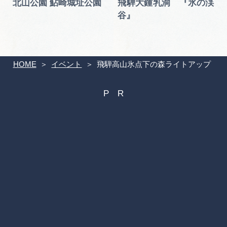
北山公園 鮎崎城址公園
飛騨大鍾乳洞 『氷の渓
谷』
HOME
イベント
飛騨高山氷点下の森ライトアップ