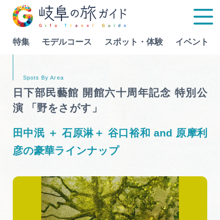
特集
モデルコース
スポット・体験
イベント
Language
日下部民藝館 開館六十周年記念 特別公
演 「野をさがす」
特集
田中泯 ＋ 石原淋＋ 谷口裕和 and 原摩利
モデルコース
彦の豪華ラインナップ
行きたいリストを見る
スポット・体験
イベント
グルメ