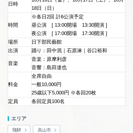
広告掲載
日時
18日（日）
サイトポリシー
※各日2回 計6公演予定
時間
昼公演 [ 13:00開場 13:30開演 ]
夜公演 [ 17:00開場 17:30開演 ]
場所
日下部民藝館
出演
踊り：田中泯｜石原淋｜谷口裕和
音楽：原摩利彦
音楽
音響：島田達也
全席自由
料金
一般10,000円
25歳以下5,000円 ※各回20枚
定員
各回定員100名
エリア
飛騨
高山市