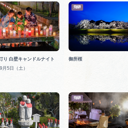
飛騨
灯り 白壁キャンドルナイト
御所桜
年9月5日（土）
飛騨