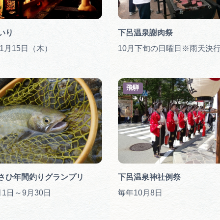
いり
下呂温泉謝肉祭
年1月15日（木）
10月下旬の日曜日※雨天決
飛騨
さひ年間釣りグランプリ
下呂温泉神社例祭
1日～9月30日
毎年10月8日