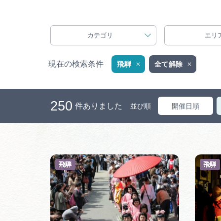
カテゴリ
エリ
現在の検索条件
飛騨
全て解除
250
件ありました
並び順
開催日順
飛騨
飛騨