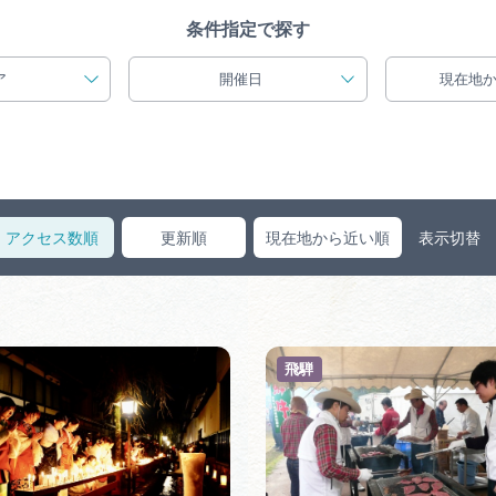
買い物・お土産
条件指定で探す
ア
開催日
現在地
岐阜県まるごと
イド
アクセス数順
更新順
現在地から近い順
表示切替
旅行会社・観光事
動画ライブ
飛騨
運営組織