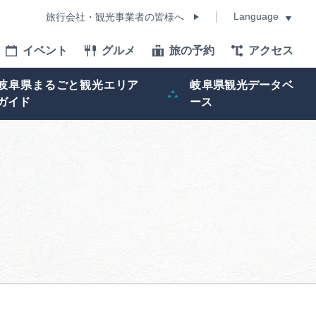
Language
旅行会社・観光事業者の皆様へ
イベント
グルメ
旅の予約
アクセス
Language
岐阜県まるごと観光エリア
岐阜県観光データベ
ガイド
ース
モデルコース
イベント
旅の予約
ー記事
早わかり岐阜