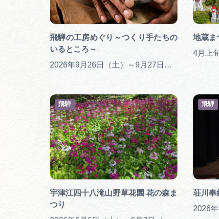
飛騨の工房めぐり～つくり手たちの
地蔵ま
いるところ～
4月上
2026年9月26日（土）～9月27日（日）
飛騨
飛騨
宇津江四十八滝山野草花園 花の森ま
荘川奉
つり
2026