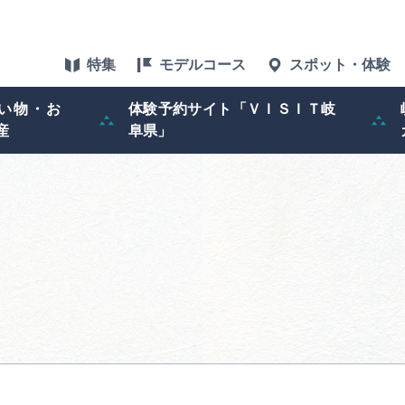
特集
モデルコース
スポット・体験
い物・お
体験予約サイト「ＶＩＳＩＴ岐
産
阜県」
特集
スポット・体験
グルメ
アクセス
ぎふ旅レポータ