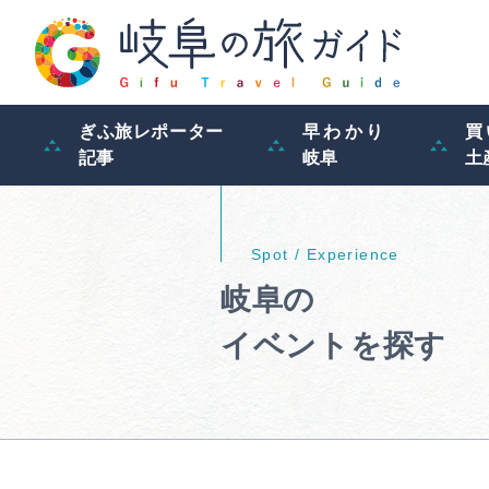
ぎふ旅レポーター
早わかり
買
記事
岐阜
土
岐阜の
イベントを探す