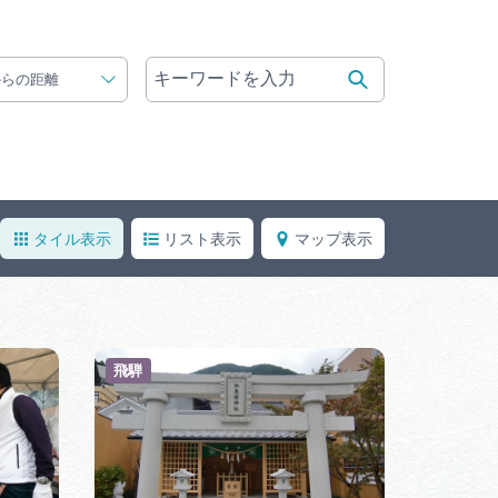
体験予約サイト「ＶＩＳＩＴ
岐阜県」
からの距離
観光エリアガ
岐阜県観光データベース
タイル表示
リスト表示
マップ表示
業者の皆様へ
フォトライブラリー
ラリー
お問い合わせ
飛騨
広告掲載
サイトポリシー