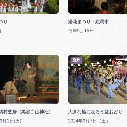
つり
湯花まつり・絵馬市
旬
毎年5月15日
飛騨
納村芝居（黒谷白山神社）
大きな輪になろう盆おどり
年9月1日(火)
2024年9月7日（土）