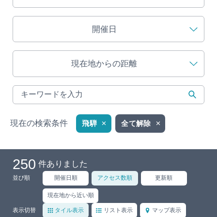
旅の予約
開催日
アクセス
現在地からの距離
インフォメーション
ぎふ旅レポーター記事
早わかり岐阜
現在の検索条件
飛騨
全て解除
買い物・お土産
250
件ありました
体験予約サイト「ＶＩＳＩＴ岐阜県」
並び順
開催日順
アクセス数順
更新順
岐阜県アウトドア観光キャンペーン
現在地から近い順
表示切替
タイル表示
リスト表示
マップ表示