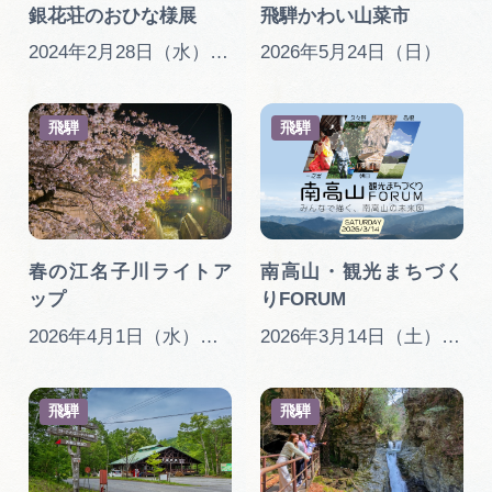
銀花荘のおひな様展
飛騨かわい山菜市
2024年2月28日（水）～3日（日）
2026年5月24日（日）
飛騨
飛騨
春の江名子川ライトア
南高山・観光まちづく
ップ
りFORUM
2026年4月1日（水）～5月24日（日）
2026年3月14日（土） 13:00〜17:30
飛騨
飛騨