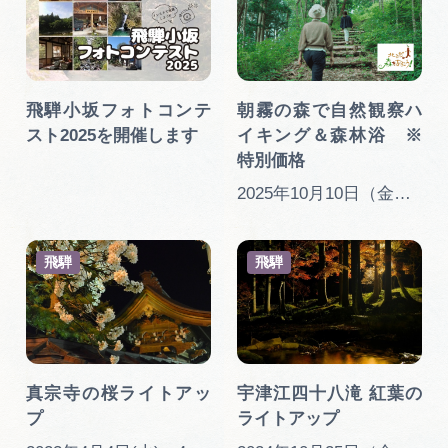
飛騨小坂フォトコンテ
朝霧の森で自然観察ハ
スト2025を開催します
イキング＆森林浴 ※
特別価格
2025年10月10日（金）、13日（月）少雨実施
飛騨
飛騨
真宗寺の桜ライトアッ
宇津江四十八滝 紅葉の
プ
ライトアップ