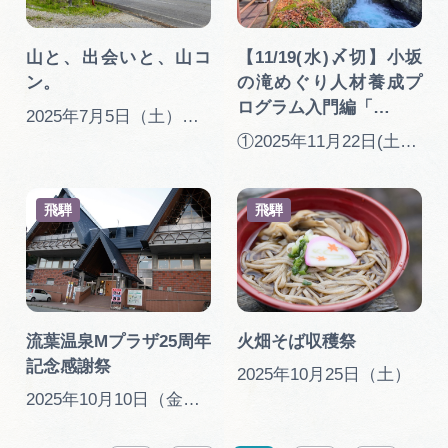
山と、出会いと、山コ
【11/19(水)〆切】小坂
ン。
の滝めぐり人材養成プ
ログラム入門編「…
2025年7月5日（土）、6日（日）
①2025年11月22日(土) ②2026年 1月24日(土) ③2月28日(土)
飛騨
飛騨
流葉温泉Мプラザ25周年
火畑そば収穫祭
記念感謝祭
2025年10月25日（土）
2025年10月10日（金）～31日（金）