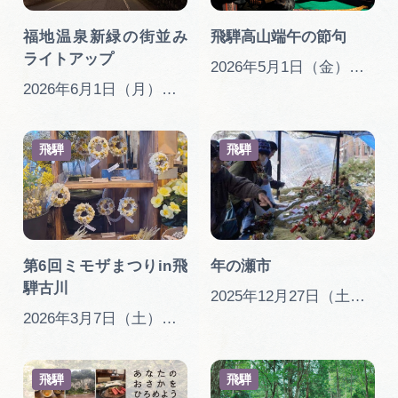
広告掲載
福地温泉新緑の街並み
飛騨高山端午の節句
サイトポリシー
ライトアップ
2026年5月1日（金）～6月5日（金）
2026年6月1日（月）～2026年6月30日（火）
飛騨
飛騨
第6回ミモザまつりin飛
年の瀬市
騨古川
2025年12月27日（土）～12月31日（水）（毎年12月27日～12月31日）
2026年3月7日（土）、8日（日）
飛騨
飛騨