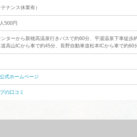
ンテナンス休業有）
人500円
ンターから新穂高温泉行きバスで約60分、平湯温泉下車徒歩約
道高山ICから車で約45分、長野自動車道松本ICから車で約60
 公式ホームページ
マップの口コミ