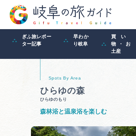
ぎふ旅レポー
早わか
買い
ター記事
り岐阜
物・お
土産
ひらゆの森
ひらゆのもり
森林浴と温泉浴を楽しむ