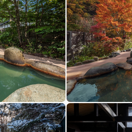
買い物・お土産
岐阜県アウトド
ペーン
岐阜県観光デー
旅行会社・観光事
動画ライブ
運営組織