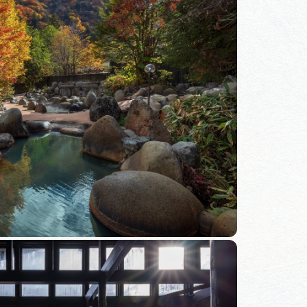
体験予約サイト「ＶＩＳＩＴ
岐阜県」
ア観光キャン
岐阜県まるごと観光エリアガ
イド
タベース
業者の皆様へ
フォトライブラリー
ラリー
お問い合わせ
広告掲載
サイトポリシー