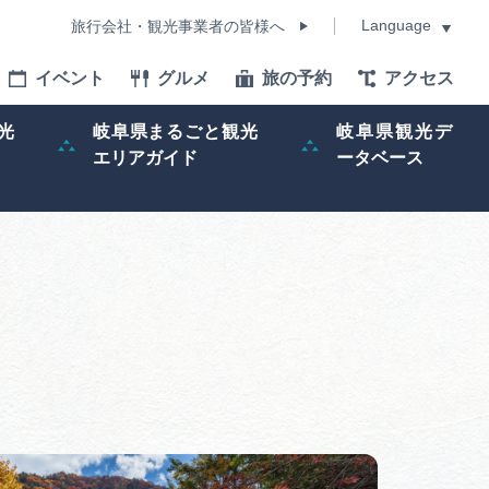
Language
旅行会社・観光事業者の皆様へ
イベント
グルメ
旅の予約
アクセス
Language
光
岐阜県まるごと観光
岐阜県観光デ
エリアガイド
ータベース
モデルコース
イベント
旅の予約
ー記事
早わかり岐阜