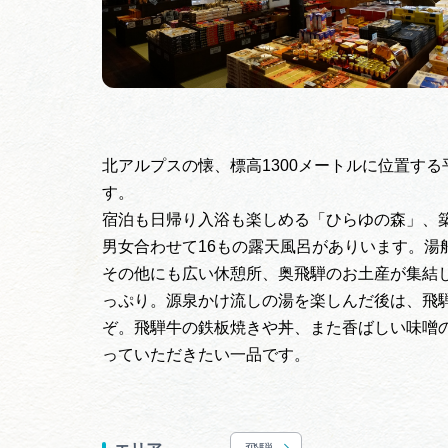
北アルプスの懐、標高1300メートルに位置す
す。
宿泊も日帰り入浴も楽しめる「ひらゆの森」、築
男女合わせて16もの露天風呂がありいます。湯
その他にも広い休憩所、奥飛騨のお土産が集結
っぷり。源泉かけ流しの湯を楽しんだ後は、飛
ぞ。飛騨牛の鉄板焼きや丼、また香ばしい味噌
っていただきたい一品です。