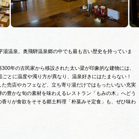
る平湯温泉。奥飛騨温泉郷の中でも最も古い歴史を持っていま
300年の古民家から移設された太い梁が印象的な建物には、
船ごとに温度や濁り方が異なり、温泉好きにはたまらない！
した売店やカフェなど、立ち寄り湯だけではもったいない充実
騨の豊かな旬の素材を味わえるレストラン「もみの木」へどう
の香りが食欲をそそる郷土料理「朴葉みそ定食」も、ぜひ味わ