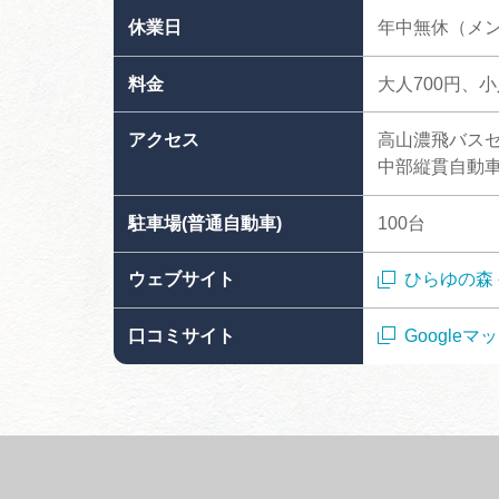
休業日
年中無休（メ
料金
大人700円、小
アクセス
高山濃飛バスセ
中部縦貫自動車
駐車場(普通自動車)
100台
ウェブサイト
ひらゆの森
口コミサイト
Google