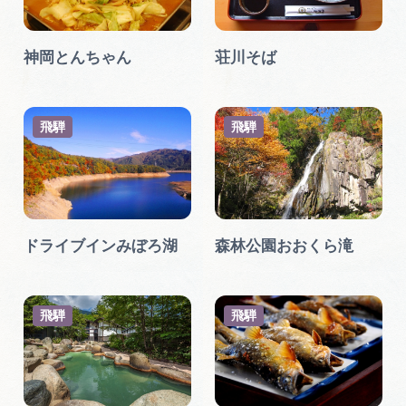
広告掲載
サイトポリシー
神岡とんちゃん
荘川そば
飛騨
飛騨
ドライブインみぼろ湖
森林公園おおくら滝
飛騨
飛騨