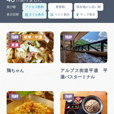
岐阜県まるごと観光エリアガイド
並び順
アクセス数順
更新順
現在地から近い順
岐阜県観光データベース
表示切替
タイル表示
リスト表示
マップ表示
旅行会社・観光事業者の皆様へ
飛騨
岐阜・中濃
飛騨
東濃
フォトライブラリー
鶏ちゃん
アルプス街道平湯 平
動画ライブラリー
湯バスターミナル
お問い合わせ
飛騨
飛騨
運営組織