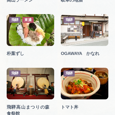
高山ラーメン
岐阜の地酒
飛騨
東濃
飛騨
朴葉ずし
OGAWAYA かなれ
飛騨
飛騨
飛騨高山まつりの森
トマト丼
食祭館