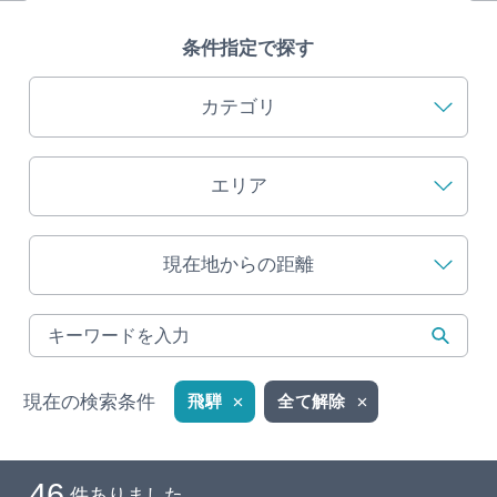
旅の予約
条件指定で探す
アクセス
カテゴリ
インフォメーション
エリア
ぎふ旅レポーター記事
現在地からの距離
早わかり岐阜
買い物・お土産
体験予約サイト「ＶＩＳＩＴ岐阜県」
現在の検索条件
飛騨
全て解除
岐阜県アウトドア観光キャンペーン
46
件ありました