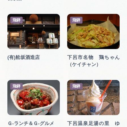
飛騨
飛騨
(有)舩坂酒造店
下呂市名物 鶏ちゃん
（ケイチャン）
飛騨
飛騨
Ｇ-ランチ＆Ｇ-グルメ
下呂温泉足湯の里 ゆ