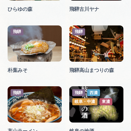
ひらゆの森
飛騨古川ヤナ
飛騨
飛騨
朴葉みそ
飛騨高山まつりの森
飛騨
飛騨
西濃
岐阜・中濃
東濃