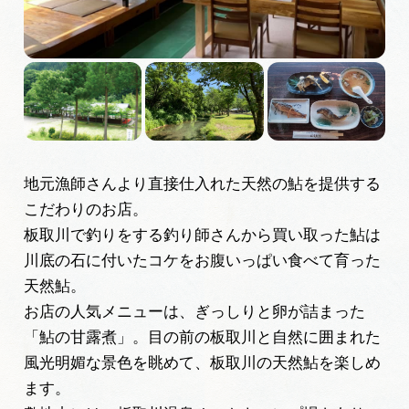
広告掲載
サイトポリシー
地元漁師さんより直接仕入れた天然の鮎を提供する
こだわりのお店。
板取川で釣りをする釣り師さんから買い取った鮎は
川底の石に付いたコケをお腹いっぱい食べて育った
天然鮎。
お店の人気メニューは、ぎっしりと卵が詰まった
「鮎の甘露煮」。目の前の板取川と自然に囲まれた
風光明媚な景色を眺めて、板取川の天然鮎を楽しめ
ます。