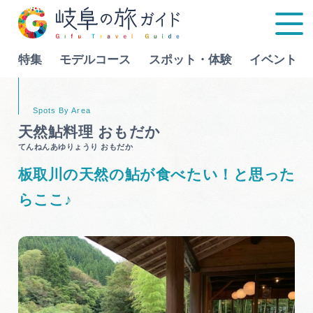
特集
モデルコース
スポット・体験
イベント
Language
天然鮎料理 おもだか
てんねんあゆりょうり おもだか
特集
板取川の天然の鮎が食べたい！と思った
モデルコース
らここ♪
行きたいリストを見る
スポット・体験
イベント
グルメ