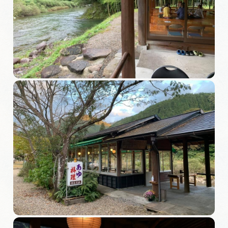
旅の予約
アクセス
インフォメーション
ぎふ旅レポーター記事
早わかり岐阜
買い物・お土産
体験予約サイト「ＶＩＳＩＴ岐阜県」
岐阜県アウトドア観光キャンペーン