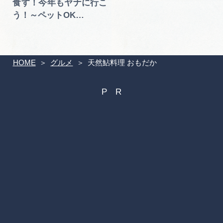
食す！今年もヤナに行こ
う！～ペットOK…
HOME
グルメ
天然鮎料理 おもだか