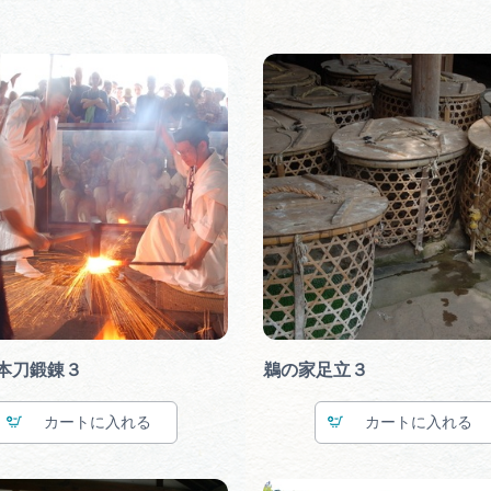
本刀鍛錬３
鵜の家足立３
カート
カート