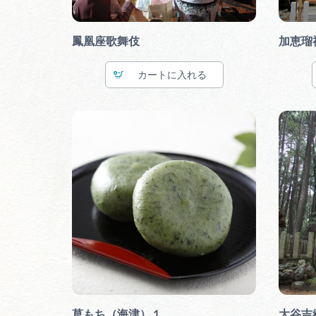
鳳凰座歌舞伎
加恵瑠
カート
草もち（海津）１
大谷吉