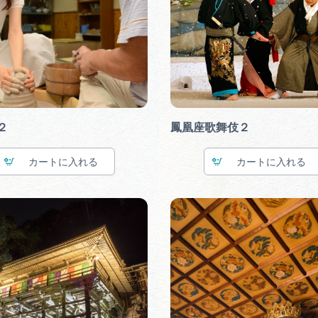
２
鳳凰座歌舞伎２
カート
カート