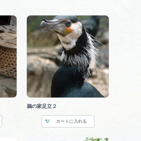
鵜の家足立２
カート