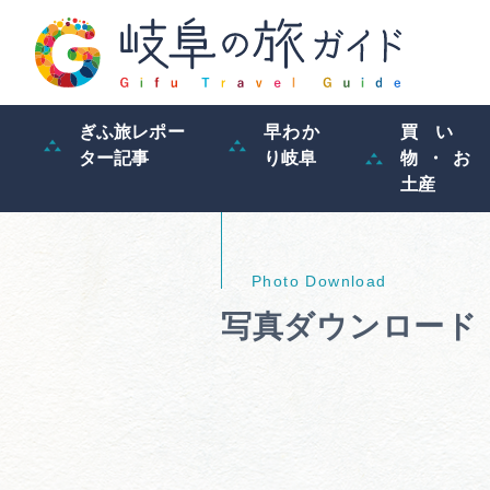
ぎふ旅レポー
早わか
買い
ター記事
り岐阜
物・お
土産
写真ダウンロード