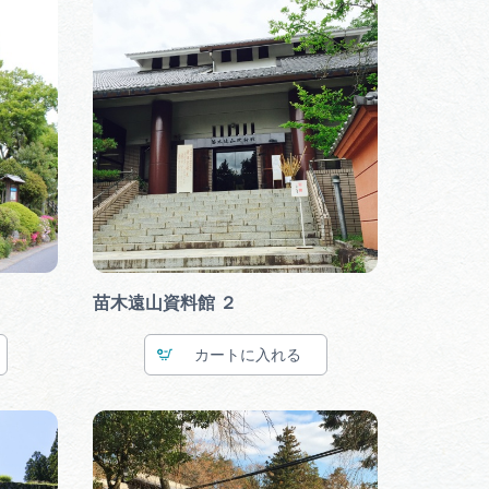
苗木遠山資料館 ２
カート