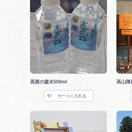
高賀の森水500ml
高山陣
カート