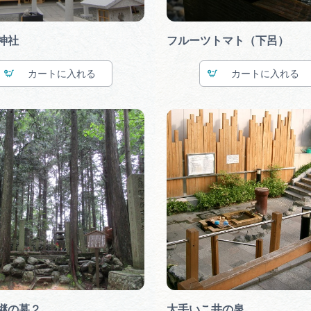
神社
フルーツトマト（下呂）
カート
カート
継の墓２
大手いこ井の泉