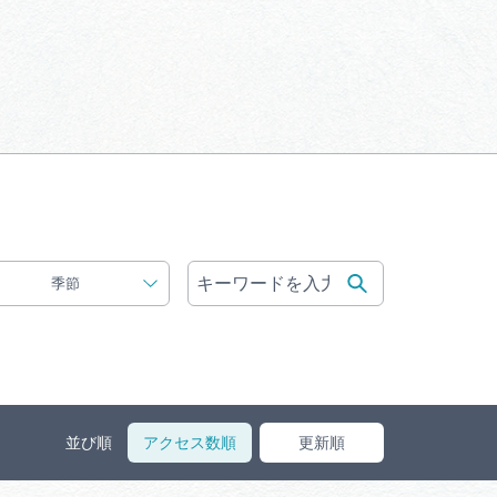
体験予約サイト「ＶＩＳＩＴ
岐阜県」
ア観光キャン
岐阜県まるごと観光エリアガ
イド
タベース
季節
業者の皆様へ
フォトライブラリー
ラリー
お問い合わせ
並び順
アクセス数順
更新順
広告掲載
サイトポリシー