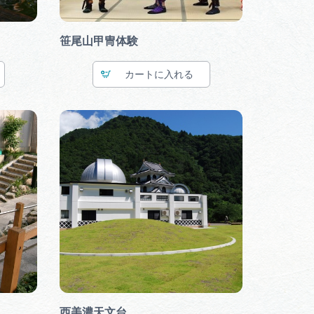
笹尾山甲冑体験
カート
西美濃天文台