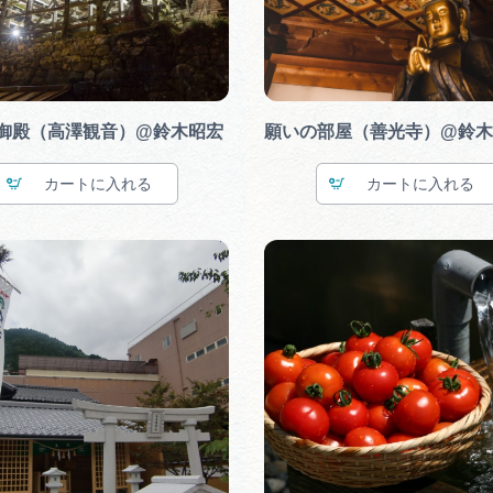
御殿（高澤観音）@鈴木昭宏
願いの部屋（善光寺）@鈴木
カート
カート