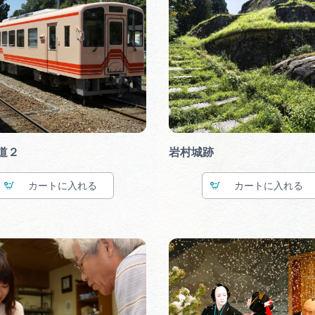
道２
岩村城跡
カート
カート