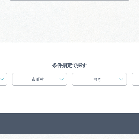
買い物・お土産
岐阜県アウトド
ペーン
岐阜県観光デー
条件指定で探す
市町村
向き
旅行会社・観光事
動画ライブ
運営組織