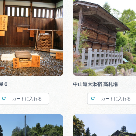
屋６
中山道大湫宿 高札場
カート
カート