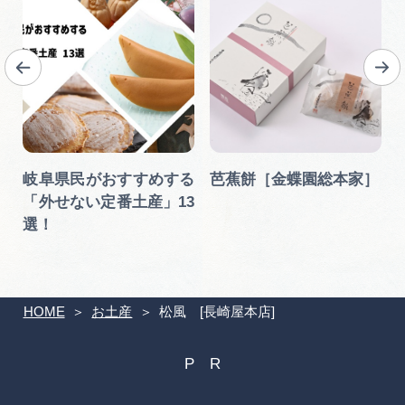
察
岐阜県民がおすすめする
芭蕉餅［金蝶園総本家］
「外せない定番土産」13
選！
HOME
お土産
松風 [長崎屋本店]