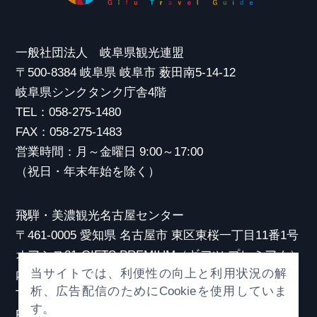
一般社団法人 岐阜県観光連盟
〒500-8384 岐阜県 岐阜市 薮田南5-14-12
岐阜県シンクタンク庁舎4階
TEL：058-275-1480
FAX：058-275-1483
営業時間：月～金曜日 9:00～17:00
（祝日・年末年始を除く）
飛騨・美濃観光名古屋センター
〒461-0005 愛知県 名古屋市 東区東桜一丁目11番1号
オアシス21 GIFTS PREMIUM（ギフツ プレミアム）
当サイトでは、利便性の向上と利用状況の解
内
析、広告配信のためにCookieを使用していま
TEL：052-253-6185
す。
FAX：052-253-6186