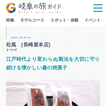
特集
モデルコース
スポット・体験
イベント
Language
松風 [長崎屋本店]
まつかぜ
特集
江戸時代より変わらぬ製法を大切に守り
モデルコース
続ける懐かしい趣の焼菓子
行きたいリストを見る
スポット・体験
イベント
グルメ