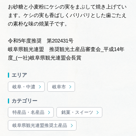
岐阜県まるごと観光エリアガイド
お砂糖と小麦粉にケシの実をまぶして焼き上げてい
ます。ケシの実も香ばしくパリパリとした歯ごたえ
岐阜県観光データベース
の素朴な味の焼菓子です。
令和5年度推奨 第202431号
旅行会社・観光事業者の皆様へ
岐阜県観光連盟 推奨観光土産品審査会_平成14年
度_(一社)岐阜県観光連盟会長賞
フォトライブラリー
エリア
動画ライブラリー
岐阜・中濃
岐阜市
カテゴリー
お問い合わせ
特産品・名産品
銘菓・スイーツ
岐阜県観光連盟推奨土産品
運営組織