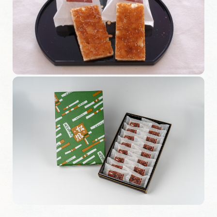
旅の予約
アクセス
インフォメーション
ぎふ旅レポーター記事
早わかり岐阜
買い物・お土産
体験予約サイト「ＶＩＳＩＴ岐阜県」
岐阜県アウトドア観光キャンペーン