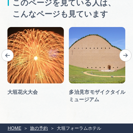
このページを見ている人は、
こんなページも見ています
リ
大垣花火大会
多治見市モザイクタイル
ミュージアム
HOME
旅の予約
大垣フォーラムホテル