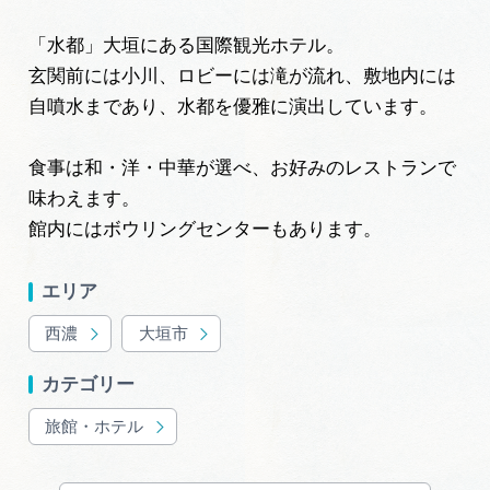
旅の予約
「水都」大垣にある国際観光ホテル。
玄関前には小川、ロビーには滝が流れ、敷地内には
アクセス
自噴水まであり、水都を優雅に演出しています。
インフォメーション
食事は和・洋・中華が選べ、お好みのレストランで
味わえます。
ぎふ旅レポーター記事
館内にはボウリングセンターもあります。
早わかり岐阜
エリア
買い物・お土産
西濃
大垣市
体験予約サイト「ＶＩＳＩＴ岐阜県」
カテゴリー
旅館・ホテル
岐阜県アウトドア観光キャンペーン