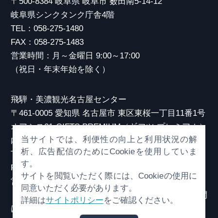
〒500-8384 岐阜県 岐阜市 薮田南5-14-12
岐阜県シンクタンク庁舎4階
TEL：058-275-1480
FAX：058-275-1483
営業時間：月～金曜日 9:00～17:00
（祝日・年末年始を除く）
飛騨・美濃観光名古屋センター
〒461-0005 愛知県 名古屋市 東区東桜一丁目11番1号
オアシス21 GIFTS PREMIUM（ギフツ プレミアム）
当サイトでは、利便性の向上と利用状況の解
内
析、広告配信のためにCookieを使用していま
TEL：052-253-6185
す。
FAX：052-253-6186
サイトを閲覧いただく際には、Cookieの使用に
営業時間：10:00～21:00
同意いただく必要があります。
（原則、元日を除き年中無休）※観光相談対応時間
詳細は
サイトポリシー
をご確認ください。
は18:30まで