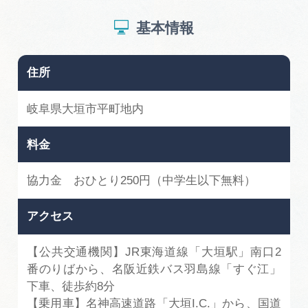
広告掲載
基本情報
サイトポリシー
住所
岐阜県大垣市平町地内
料金
協力金 おひとり250円（中学生以下無料）
アクセス
【公共交通機関】JR東海道線「大垣駅」南口2
番のりばから、名阪近鉄バス羽島線「すぐ江」
下車、徒歩約8分
【乗用車】名神高速道路「大垣I.C.」から、国道