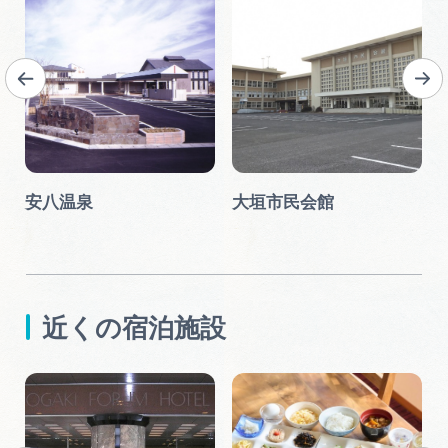
の
安八温泉
大垣市民会館
近くの宿泊施設