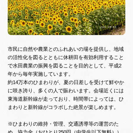
旅の予約
アクセス
インフォメーション
市民に自然や農業とのふれあいの場を提供し、地域
の活性化を図るとともに休耕田を有効利用すること
ぎふ旅レポーター記事
で水田農業の振興を図ることを目的として、平成2
早わかり岐阜
年から毎年実施しています。
約14万本のひまわりが、夏の日差しを受けて鮮やか
買い物・お土産
に咲き誇り、多くの人で賑わいます。会場近くには
東海道新幹線が走っており、時間帯によっては、ひ
体験予約サイト「ＶＩＳＩＴ岐阜県」
まわりと新幹線がコラボした絶景が楽しめます。
岐阜県アウトドア観光キャンペーン
※ひまわりの維持・管理、交通誘導等の運営のた
め、協力金（おひとり250円（中学生以下無料））