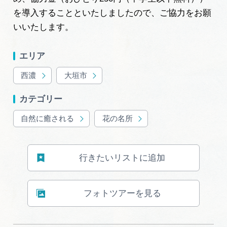
岐阜県まるごと観光エリアガイド
を導入することといたしましたので、ご協力をお願
いいたします。
岐阜県観光データベース
エリア
旅行会社・観光事業者の皆様へ
西濃
大垣市
カテゴリー
フォトライブラリー
自然に癒される
花の名所
動画ライブラリー
行きたいリストに追加
お問い合わせ
フォトツアーを見る
運営組織