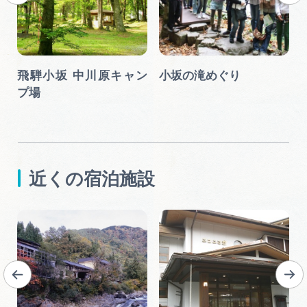
な
飛騨小坂 中川原キャン
小坂の滝めぐり
プ場
近くの宿泊施設