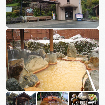
旅の予約
アクセス
インフォメーション
ぎふ旅レポーター記事
早わかり岐阜
買い物・お土産
体験予約サイト「ＶＩＳＩＴ岐阜県」
岐阜県アウトドア観光キャンペーン