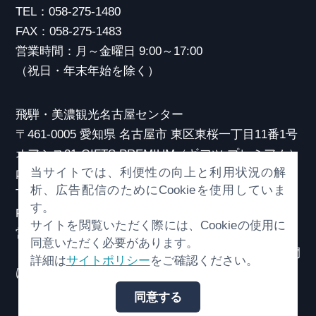
TEL：058-275-1480
FAX：058-275-1483
営業時間：月～金曜日 9:00～17:00
（祝日・年末年始を除く）
飛騨・美濃観光名古屋センター
〒461-0005 愛知県 名古屋市 東区東桜一丁目11番1号
オアシス21 GIFTS PREMIUM（ギフツ プレミアム）
当サイトでは、利便性の向上と利用状況の解
内
析、広告配信のためにCookieを使用していま
TEL：052-253-6185
す。
FAX：052-253-6186
サイトを閲覧いただく際には、Cookieの使用に
営業時間：10:00～21:00
同意いただく必要があります。
（原則、元日を除き年中無休）※観光相談対応時間
詳細は
サイトポリシー
をご確認ください。
は18:30まで
同意する
© （一社）岐阜県観光連盟 All Rights Reserved.