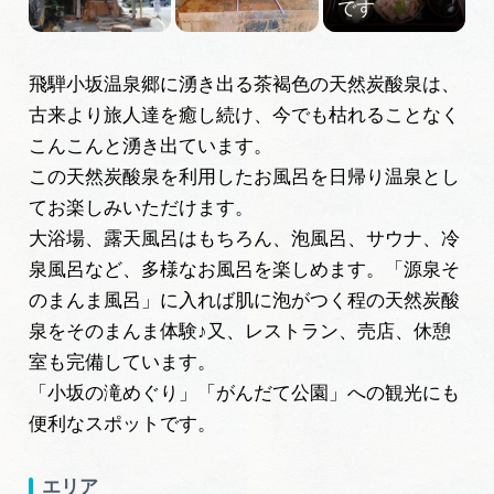
岐阜県まるごと観光エリアガイド
岐阜県観光データベース
飛騨小坂温泉郷に湧き出る茶褐色の天然炭酸泉は、
古来より旅人達を癒し続け、今でも枯れることなく
こんこんと湧き出ています。
旅行会社・観光事業者の皆様へ
この天然炭酸泉を利用したお風呂を日帰り温泉とし
てお楽しみいただけます。
フォトライブラリー
大浴場、露天風呂はもちろん、泡風呂、サウナ、冷
泉風呂など、多様なお風呂を楽しめます。「源泉そ
のまんま風呂」に入れば肌に泡がつく程の天然炭酸
動画ライブラリー
泉をそのまんま体験♪又、レストラン、売店、休憩
室も完備しています。
お問い合わせ
「小坂の滝めぐり」「がんだて公園」への観光にも
便利なスポットです。
運営組織
エリア