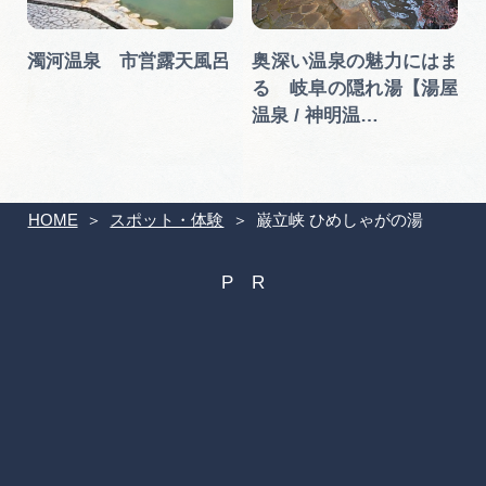
濁河温泉 市営露天風呂
奥深い温泉の魅力にはま
る 岐阜の隠れ湯【湯屋
温泉 / 神明温…
HOME
スポット・体験
巌立峡 ひめしゃがの湯