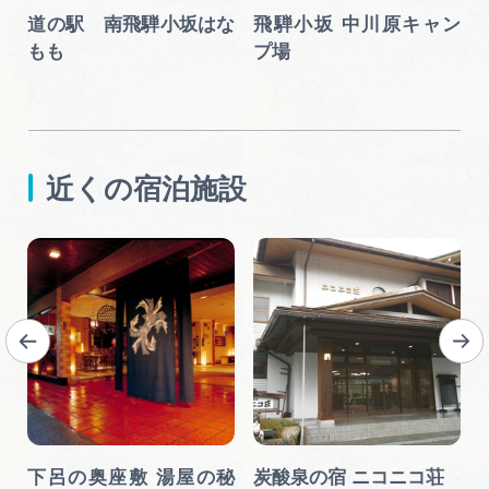
ラ
道の駅 南飛騨小坂はな
飛騨小坂 中川原キャン
もも
プ場
近くの宿泊施設
游
下呂の奥座敷 湯屋の秘
炭酸泉の宿 ニコニコ荘