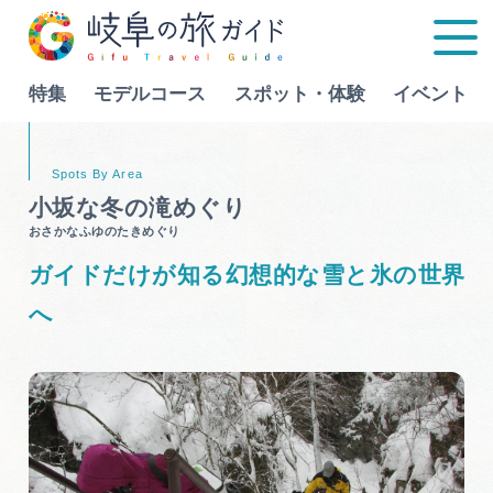
特集
モデルコース
スポット・体験
イベント
Language
小坂な冬の滝めぐり
おさかなふゆのたきめぐり
特集
ガイドだけが知る幻想的な雪と氷の世界
モデルコース
へ
行きたいリストを見る
スポット・体験
イベント
グルメ