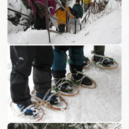
旅の予約
アクセス
インフォメーション
ぎふ旅レポーター記事
早わかり岐阜
買い物・お土産
体験予約サイト「ＶＩＳＩＴ岐阜県」
岐阜県アウトドア観光キャンペーン