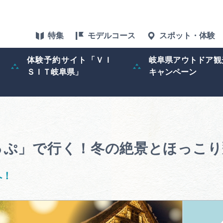
特集
モデルコース
スポット・体験
体験予約サイト「ＶＩ
岐阜県アウトドア観
ＳＩＴ岐阜県」
キャンペーン
特集
スポット・体験
グルメ
ぷ」で行く！冬の絶景とほっこり
アクセス
へ！
ぎふ旅レポータ