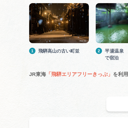
飛騨高山の古い町並
平湯温泉 
で宿泊
JR東海
「飛騨エリアフリーきっぷ
」
を利