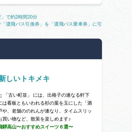
」で約2時間20分
で「濃飛バス引換券」を「濃飛バス乗車券」に引
新しいトキメキ
 「古い町並」 には、出格子の連なる軒下
には看板ともいわれる杉の葉を玉にした「酒
戸や、老舗ののれんが連なり、タイムスリッ
お買い物など、散策を楽しめます♪
飛騨高山〜おすすめスイーツ６選〜