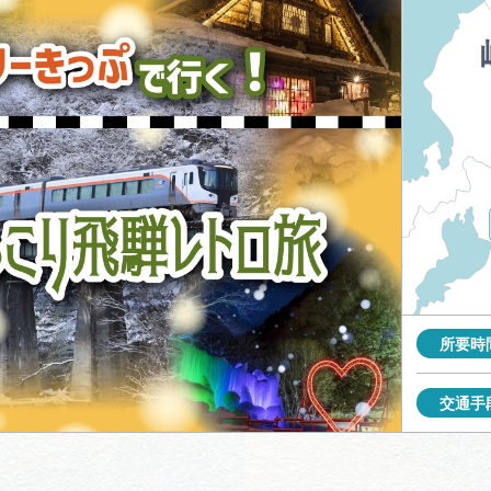
買い物・お土産
岐阜県アウトド
ペーン
岐阜県観光デー
旅行会社・観光事
所要時
動画ライブ
交通手
運営組織