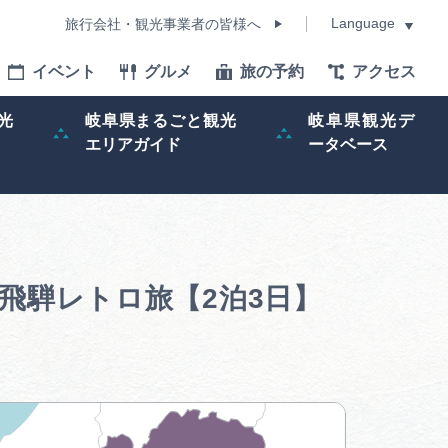
Language
旅行会社・観光事業者の皆様へ
イベント
グルメ
旅の予約
アクセス
Language
光
岐阜県まるごと観光
岐阜県観光デ
エリアガイド
ータベース
モデルコース
イベント
旅の予約
飛騨レトロ旅【2泊3日】
ー記事
早わかり岐阜