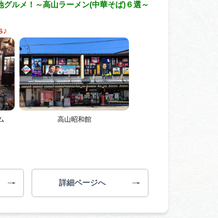
グルメ！～高山ラーメン(中華そば)６選～
s
♪
ム
高山昭和館
詳細ページへ