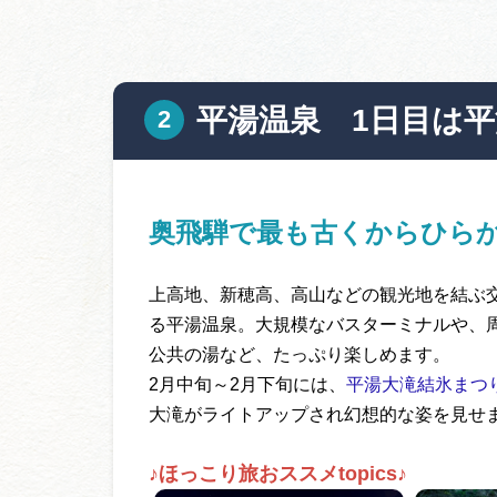
平湯温泉 1日目は
奥飛騨で最も古くからひら
上高地、新穂高、高山などの観光地を結ぶ
る平湯温泉。大規模なバスターミナルや、
公共の湯など、たっぷり楽しめます。
2月中旬～2月下旬には、
平湯大滝結氷まつ
大滝がライトアップされ幻想的な姿を見せ
♪ほっこり旅おススメtopics♪