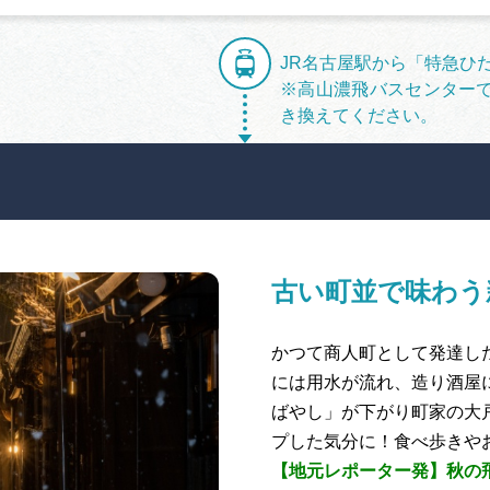
JR名古屋駅から「特急ひだ
※高山濃飛バスセンター
き換えてください。
古い町並で味わう
かつて商人町として発達した
には用水が流れ、造り酒屋
ばやし」が下がり町家の大
プした気分に！食べ歩きや
【地元レポーター発】秋の