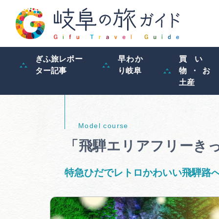
ぎふ旅レポー
早わか
買い
ター記事
り岐阜
物・お
土産
「飛騨エリアフリーきっ
特急ひだでレトロかわいい飛騨路