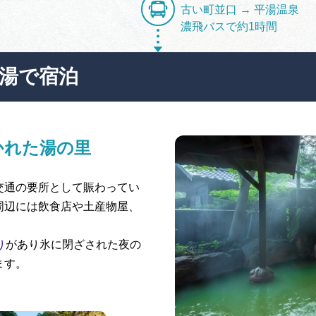
古い町並口 → 平湯温泉
濃飛バスで約1時間
平湯で宿泊
かれた湯の里
交通の要所として賑わってい
周辺には飲食店や土産物屋、
り
があり氷に閉ざされた夜の
ます。