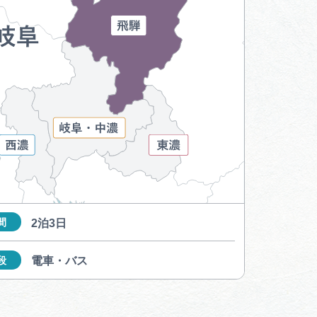
体験予約サイト「ＶＩＳＩＴ
岐阜県」
ア観光キャン
岐阜県まるごと観光エリアガ
イド
タベース
業者の皆様へ
フォトライブラリー
間
2泊3日
ラリー
お問い合わせ
段
電車・バス
広告掲載
サイトポリシー