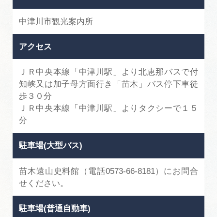
中津川市観光案内所
アクセス
ＪＲ中央本線「中津川駅」より北恵那バスで付
知峡又は加子母方面行き「苗木」バス停下車徒
歩３０分
ＪＲ中央本線「中津川駅」よりタクシーで１５
分
駐車場(大型バス)
苗木遠山史料館（電話0573-66-8181）にお問合
せください。
駐車場(普通自動車)