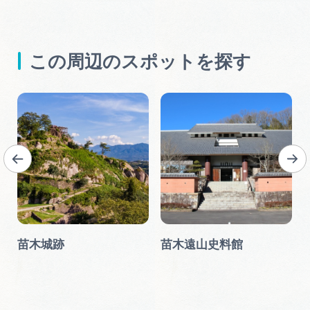
この周辺のスポットを探す
ラ
苗木城跡
苗木遠山史料館
ー