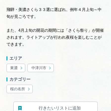
広告掲載
飛騨・美濃さくら３３選に選ばれ、例年４月上旬～中
サイトポリシー
旬が見ごろです。
また、4月上旬の開花の期間には「さくら祭り」が開催
されます。ライトアップが行われ夜桜を楽しむことが
できます。
エリア
東濃
中津川市
カテゴリー
桜の名所
行きたいリストに追加