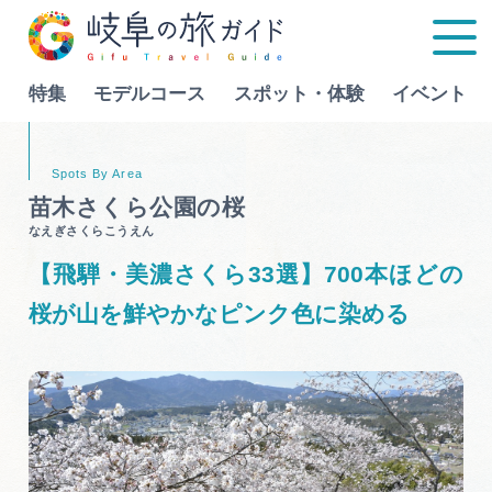
特集
モデルコース
スポット・体験
イベント
Language
苗木さくら公園の桜
なえぎさくらこうえん
特集
【飛騨・美濃さくら33選】700本ほどの
モデルコース
桜が山を鮮やかなピンク色に染める
行きたいリストを見る
スポット・体験
イベント
グルメ