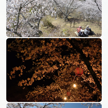
旅の予約
アクセス
インフォメーション
ぎふ旅レポーター記事
早わかり岐阜
買い物・お土産
体験予約サイト「ＶＩＳＩＴ岐阜県」
岐阜県アウトドア観光キャンペーン