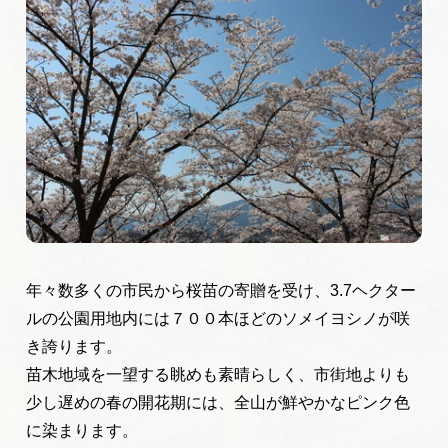
岐阜県まるごと観光エリアガイド
岐阜県観光データベース
旅行会社・観光事業者の皆様へ
フォトライブラリー
動画ライブラリー
年々数多くの市民から桜苗の寄贈を受け、3.7ヘクター
ルの公園用地内には
７００本ほどのソメイヨシノが咲
き誇ります。
お問い合わせ
苗木地域を一望する眺めも素晴らしく、市街地よりも
少し遅めの春の開花期には、
全山が鮮やかなピンク色
運営組織
に染まります。