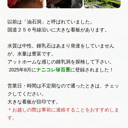
岐阜県まるごと観光エリアガイド
岐阜県観光データベース
以前は「油石洞」と呼ばれていました。
国道２５６号線沿いに大きな看板があります。
旅行会社・観光事業者の皆様へ
水質は中性。鍾乳石はあまり発達をしていません
が、水量は豊富です。
フォトライブラリー
アットホームな感じの鍾乳洞を探検して下さい。
2025年8月に
ナニコレ珍百景
に登録されました！
動画ライブラリー
営業日・時間は不定期なので通ったときは、チェッ
クしてください。
お問い合わせ
大きな看板が目印です。
＊お越しの際は事前に連絡することをおすすめしま
す。
運営組織