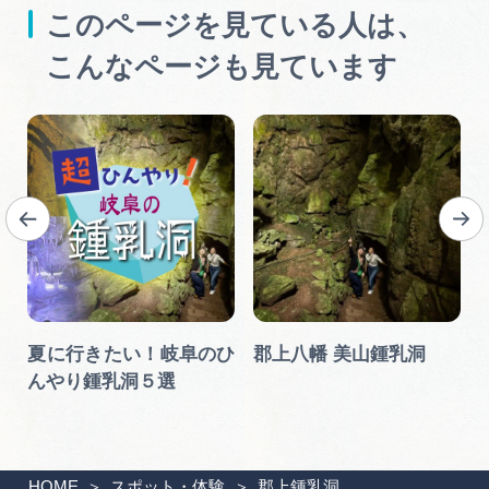
このページを見ている人は、
こんなページも見ています
夏に行きたい！岐阜のひ
郡上八幡 美山鍾乳洞
んやり鍾乳洞５選
HOME
スポット・体験
郡上鍾乳洞