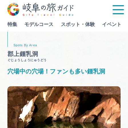
特集
モデルコース
スポット・体験
イベント
Language
郡上鍾乳洞
ぐじょうしょうにゅうどう
特集
穴場中の穴場！ファンも多い鍾乳洞
モデルコース
行きたいリストを見る
スポット・体験
イベント
グルメ