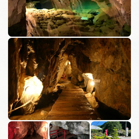
旅の予約
アクセス
インフォメーション
ぎふ旅レポーター記事
早わかり岐阜
買い物・お土産
体験予約サイト「ＶＩＳＩＴ岐阜県」
岐阜県アウトドア観光キャンペーン