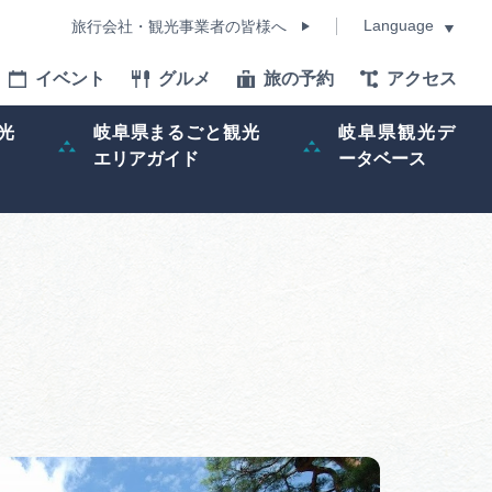
Language
旅行会社・観光事業者の皆様へ
イベント
グルメ
旅の予約
アクセス
Language
光
岐阜県まるごと観光
岐阜県観光デ
エリアガイド
ータベース
モデルコース
イベント
旅の予約
ー記事
早わかり岐阜