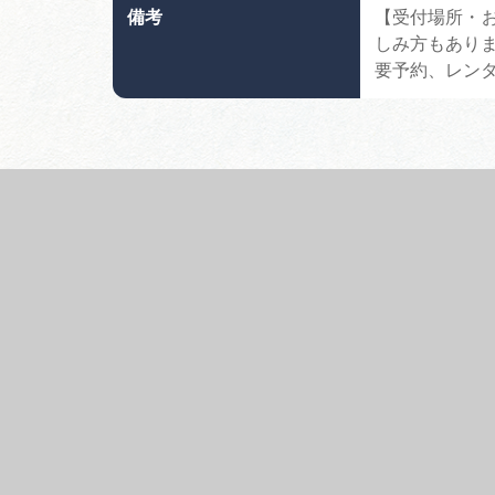
備考
【受付場所・お
しみ方もありま
要予約、レンタ