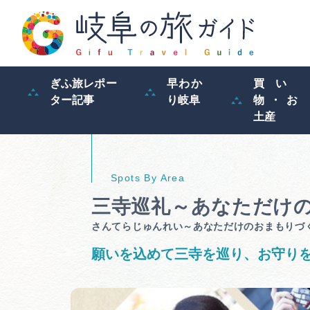
ぎふ旅レポー
早わか
買い
ター記事
り岐阜
物・お
土産
三寺巡礼～あなただけ
さんてらじゅんれい～あなただけのおまもりづ
願いを込めて三寺を巡り、お守り