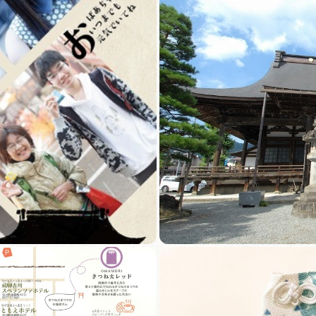
買い物・お土産
岐阜県アウトド
ペーン
岐阜県観光デー
旅行会社・観光事
動画ライブ
運営組織