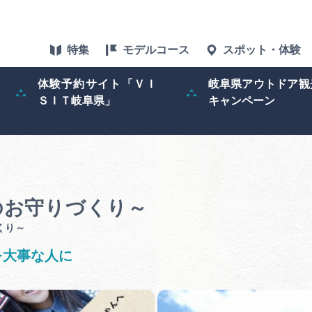
特集
モデルコース
スポット・体験
体験予約サイト「ＶＩ
岐阜県アウトドア観
ＳＩＴ岐阜県」
キャンペーン
特集
スポット・体験
グルメ
のお守りづくり～
くり～
アクセス
を大事な人に
ぎふ旅レポータ