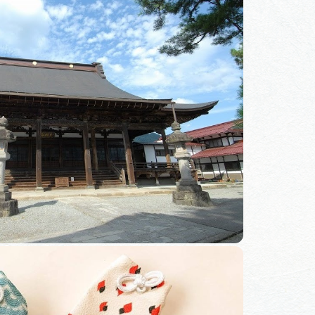
体験予約サイト「ＶＩＳＩＴ
岐阜県」
ア観光キャン
岐阜県まるごと観光エリアガ
イド
タベース
業者の皆様へ
フォトライブラリー
ラリー
お問い合わせ
広告掲載
サイトポリシー