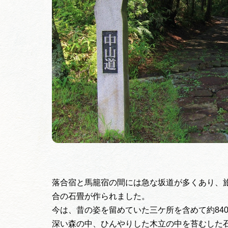
落合宿と馬籠宿の間には急な坂道が多くあり、
合の石畳が作られました。
今は、昔の姿を留めていた三ケ所を含めて約84
深い森の中、ひんやりした木立の中を苔むした