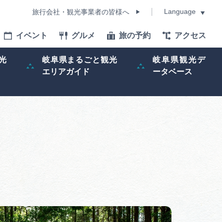
Language
旅行会社・観光事業者の皆様へ
イベント
グルメ
旅の予約
アクセス
Language
光
岐阜県まるごと観光
岐阜県観光デ
エリアガイド
ータベース
モデルコース
イベント
旅の予約
ー記事
早わかり岐阜