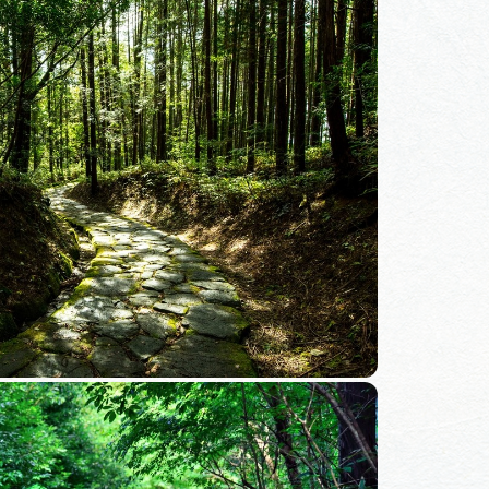
体験予約サイト「ＶＩＳＩＴ
岐阜県」
ア観光キャン
岐阜県まるごと観光エリアガ
イド
タベース
業者の皆様へ
フォトライブラリー
ラリー
お問い合わせ
広告掲載
サイトポリシー