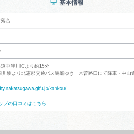
基本情報
市落合
会
道中津川ICより約15分
津川駅より北恵那交通バス馬籠ゆき 木曽路口にて降車・中山道
city.nakatsugawa.gifu.jp/kankou/
ップの口コミはこちら