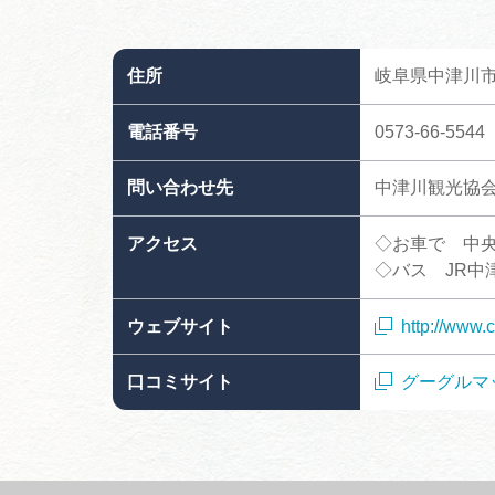
住所
岐阜県中津川
電話番号
0573-66-5544
問い合わせ先
中津川観光協
アクセス
◇お車で 中央
◇バス JR中
ウェブサイト
http://www.
口コミサイト
グーグルマ