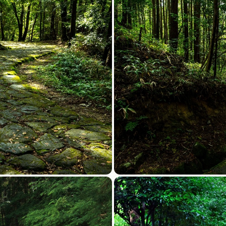
買い物・お土産
岐阜県アウトド
ペーン
岐阜県観光デー
旅行会社・観光事
動画ライブ
運営組織