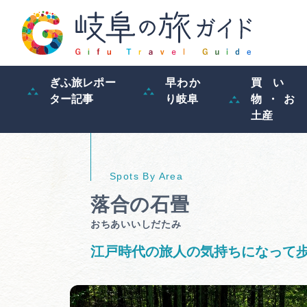
ぎふ旅レポー
早わか
買い
ター記事
り岐阜
物・お
土産
落合の石畳
おちあいいしだたみ
江戸時代の旅人の気持ちになって