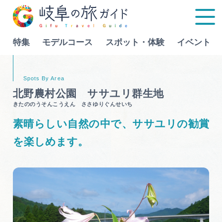
特集
モデルコース
スポット・体験
イベント
Language
北野農村公園 ササユリ群生地
きたののうそんこうえん ささゆりぐんせいち
特集
素晴らしい自然の中で、ササユリの勧賞
モデルコース
を楽しめます。
行きたいリストを見る
スポット・体験
イベント
グルメ