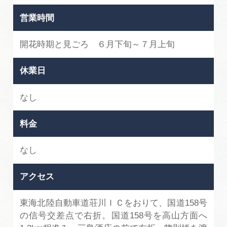
営業時間
開花時期と見ごろ ６月下旬～７月上旬
休業日
なし
料金
なし
アクセス
東海北陸自動車道荘川ＩＣをおりて、国道158号
の信号交差点で右折。国道158号を高山方面へ