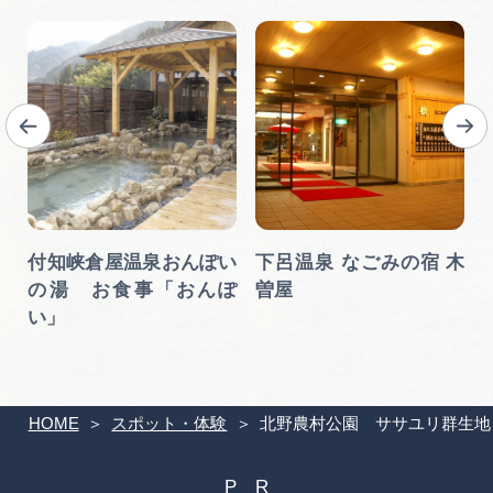
付知峡倉屋温泉おんぽい
下呂温泉 なごみの宿 木
の湯 お食事「おんぽ
曽屋
い」
HOME
スポット・体験
北野農村公園 ササユリ群生地