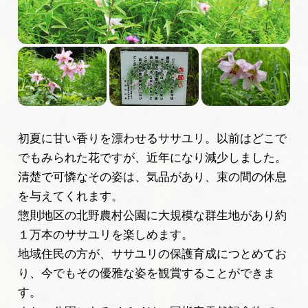
広告掲載
サイトポリシー
初夏に甘い香りを漂わせるササユリ。以前はどこで
でもみられた花ですが、近年になり減少しました。
清楚で可憐なその姿は、気品があり、束の間の休息
を与えてくれます。
惣則地区の北野農村公園に大規模な群生地があり約
１万本のササユリを楽しめます。
地域住民の方が、ササユリの保護育成につとめてお
り、今でもその優雅な姿を観賞することができま
す。