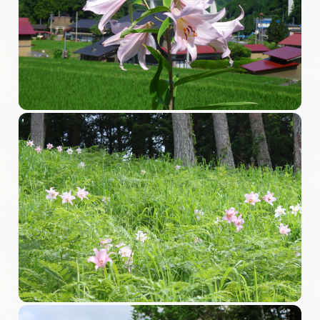
旅の予約
アクセス
インフォメーション
ぎふ旅レポーター記事
早わかり岐阜
買い物・お土産
体験予約サイト「ＶＩＳＩＴ岐阜県」
岐阜県アウトドア観光キャンペーン