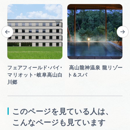
テ
フェアフィールド･バイ･
高山龍神温泉 龍リゾー
マリオット･岐阜高山白
ト＆スパ
川郷
このページを見ている人は、
こんなページも見ています