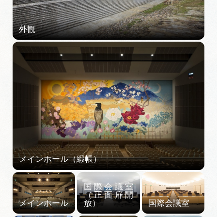
旅の予約
アクセス
インフォメーション
ぎふ旅レポーター記事
早わかり岐阜
買い物・お土産
体験予約サイト「ＶＩＳＩＴ岐阜県」
岐阜県アウトドア観光キャンペーン